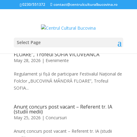
0230/551372
contact@centrulculturalbucovina.ro
Select Page
Regulament și fișă de participare Festivalul
Național de Folclor „BUCOVINĂ MÂNDRĂ
FLOARE”, Trofeul SOFIA VICOVEANCA
May 28, 2026
|
Evenimente
Regulament și fișă de participare Festivalul Național de
Folclor „BUCOVINĂ MÂNDRĂ FLOARE”, Trofeul
SOFIA...
Anunț concurs post vacant – Referent tr. IA
(studii medii)
May 25, 2026
|
Concursuri
Anunț concurs post vacant – Referent tr. IA (studii