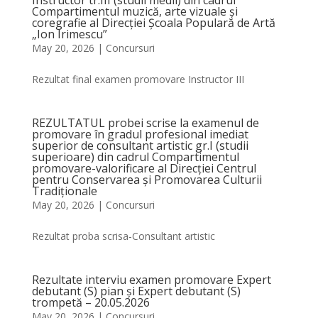
Instructor tr.III (studii medii) din cadrul
Compartimentul muzică, arte vizuale și
coregrafie al Direcției Școala Populară de Artă
„Ion Irimescu”
May 20, 2026
|
Concursuri
Rezultat final examen promovare Instructor III
REZULTATUL probei scrise la examenul de
promovare în gradul profesional imediat
superior de consultant artistic gr.I (studii
superioare) din cadrul Compartimentul
promovare-valorificare al Direcției Centrul
pentru Conservarea și Promovarea Culturii
Tradiționale
May 20, 2026
|
Concursuri
Rezultat proba scrisa-Consultant artistic
Rezultate interviu examen promovare Expert
debutant (S) pian și Expert debutant (S)
trompetă – 20.05.2026
May 20, 2026
|
Concursuri