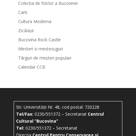
Colectia de folclor a Bucovinei
Carti
Cultura Moderna
Zicălașii
Bucovina Rock Castle
Mesteri si mestesuguri
Târguri de meșteri populari
Calendar CCB
Str. Universității Nr. 48, cod postal: 720228
Tel/Fax:
0230/551372 – Secretariat
Centrul
Cultural ”Bucovina”
Tel:
0230/551372 – Secretariat
Direcția
Centrul Pentru Conservarea si