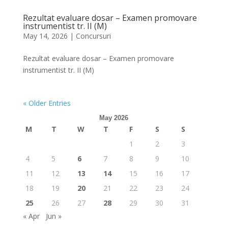
Rezultat evaluare dosar – Examen promovare
instrumentist tr. II (M)
May 14, 2026
|
Concursuri
Rezultat evaluare dosar – Examen promovare
instrumentist tr. II (M)
« Older Entries
May 2026
M
T
W
T
F
S
S
1
2
3
4
5
6
7
8
9
10
11
12
13
14
15
16
17
18
19
20
21
22
23
24
25
26
27
28
29
30
31
« Apr
Jun »