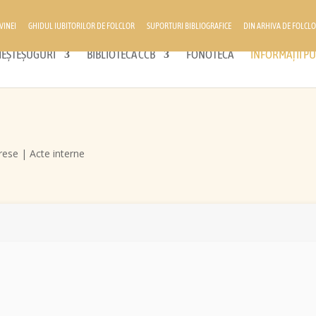
VINEI
GHIDUL IUBITORILOR DE FOLCLOR
SUPORTURI BIBLIOGRAFICE
DIN ARHIVA DE FOLCLO
 MEȘTEȘUGURI
BIBLIOTECA CCB
FONOTECĂ
INFORMAȚII PU
erese | Acte interne