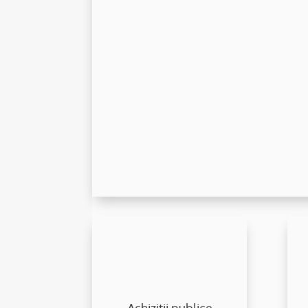
8 februarie 2024
Strategia de achiziții publice + PAAP 2023
27 ianuarie 2023
Achiziții publice