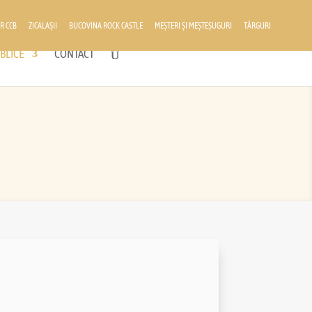
R CCB
ZICALAȘII
BUCOVINA ROCK CASTLE
MEȘTERI ȘI MEȘTEȘUGURI
TÂRGURI
BLICE
CONTACT