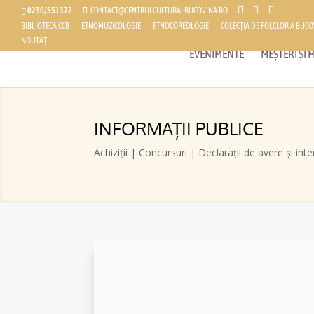
0230/551372
CONTACT@CENTRULCULTURALBUCOVINA.RO
BIBLIOTECA CCB
ETNOMUZICOLOGIE
ETNOCOREOLOGIE
COLECȚIA DE FOLCLOR A BUCO
NOUTĂȚI
EVENIMENTE
MEȘTERI ȘI
INFORMAȚII PUBLICE
Achiziții | Concursuri | Declarații de avere și int
Strategie de achiziții publice 2024