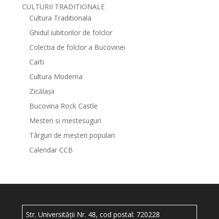
CULTURII TRADITIONALE
Cultura Traditionala
Ghidul iubitorilor de folclor
Colectia de folclor a Bucovinei
Carti
Cultura Moderna
Zicălașii
Bucovina Rock Castle
Mesteri si mestesuguri
Târguri de meșteri populari
Calendar CCB
Str. Universității Nr. 48, cod postal: 720228