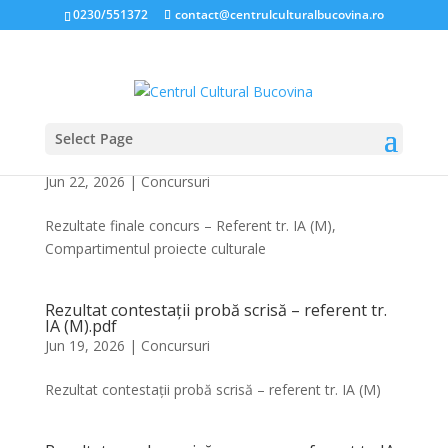
0230/551372
contact@centrulculturalbucovina.ro
Select Page
Rezultate finale concurs – Referent tr. IA (M),
Compartimentul proiecte culturale.pdf
Jun 22, 2026
|
Concursuri
Rezultate finale concurs – Referent tr. IA (M),
Compartimentul proiecte culturale
Rezultat contestații probă scrisă – referent tr.
IA (M).pdf
Jun 19, 2026
|
Concursuri
Rezultat contestații probă scrisă – referent tr. IA (M)