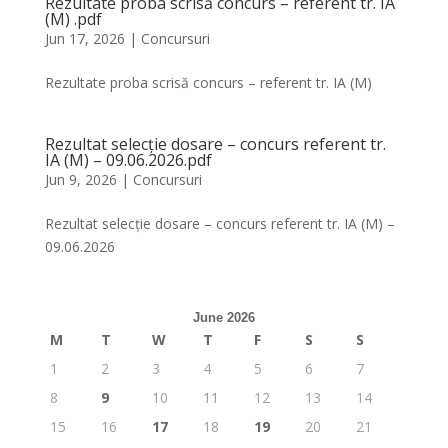
Rezultate proba scrisă concurs – referent tr. IA
(M) .pdf
Jun 17, 2026
|
Concursuri
Rezultate proba scrisă concurs – referent tr. IA (M)
Rezultat selecție dosare – concurs referent tr.
IA (M) – 09.06.2026.pdf
Jun 9, 2026
|
Concursuri
Rezultat selecție dosare – concurs referent tr. IA (M) –
09.06.2026
June 2026
M
T
W
T
F
S
S
1
2
3
4
5
6
7
8
9
10
11
12
13
14
15
16
17
18
19
20
21