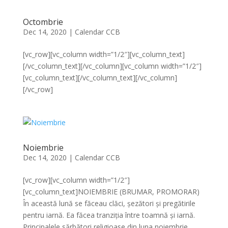
Octombrie
Dec 14, 2020
|
Calendar CCB
[vc_row][vc_column width=”1/2″][vc_column_text]
[/vc_column_text][/vc_column][vc_column width=”1/2″]
[vc_column_text][/vc_column_text][/vc_column]
[/vc_row]
Noiembrie
Dec 14, 2020
|
Calendar CCB
[vc_row][vc_column width=”1/2″]
[vc_column_text]NOIEMBRIE (BRUMAR, PROMORAR)
În această lună se făceau clăci, șezători și pregătirile
pentru iarnă. Ea făcea tranziția între toamnă și iarnă.
Principalele sărbători religioase din luna noiembrie