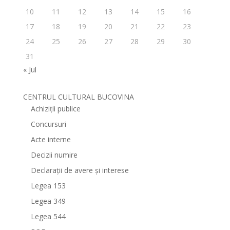
10
11
12
13
14
15
16
17
18
19
20
21
22
23
24
25
26
27
28
29
30
31
« Jul
CENTRUL CULTURAL BUCOVINA
Achiziții publice
Concursuri
Acte interne
Decizii numire
Declarații de avere și interese
Legea 153
Legea 349
Legea 544