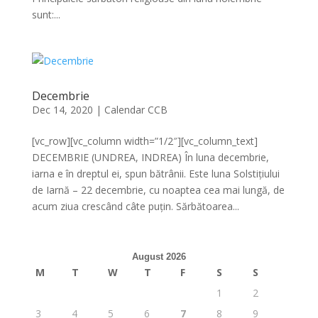
sunt:...
Decembrie
Dec 14, 2020
|
Calendar CCB
[vc_row][vc_column width=”1/2″][vc_column_text]
DECEMBRIE (UNDREA, INDREA) În luna decembrie,
iarna e în dreptul ei, spun bătrânii. Este luna Solstițiului
de Iarnă – 22 decembrie, cu noaptea cea mai lungă, de
acum ziua crescând câte puțin. Sărbătoarea...
August 2026
M
T
W
T
F
S
S
1
2
3
4
5
6
7
8
9