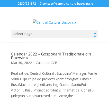
0230/551372
contact@centrulculturalbucovina.ro
Select Page
Calendar 2022 – Gospodării Tradiționale din
Bucovina
Mar 30, 2022
|
Calendar CCB
Realizat de: Centrul Cultural „Bucovina”Manager: Vasile
Sorin FilipEchipa de proiect:Expert etnograf: Eutasia
RusuMachetare și editare: Ing. Gabriel SanduFoto:
Victor T. Rusu Proiect aprobat și finanțat de: Consiliul
Județean SuceavaPreședinte: Gheorghe...