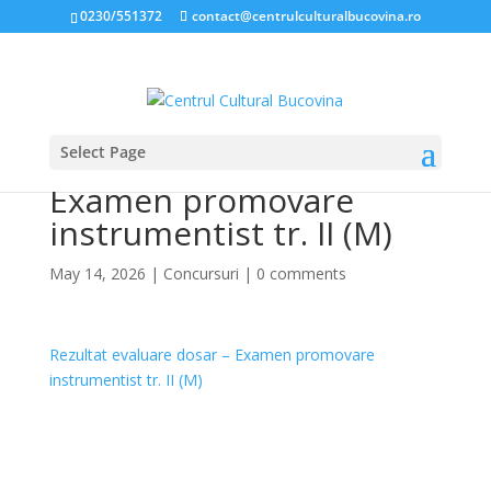
0230/551372
contact@centrulculturalbucovina.ro
Select Page
Rezultat evaluare dosar –
Examen promovare
instrumentist tr. II (M)
May 14, 2026
|
Concursuri
|
0 comments
Rezultat evaluare dosar – Examen promovare
instrumentist tr. II (M)