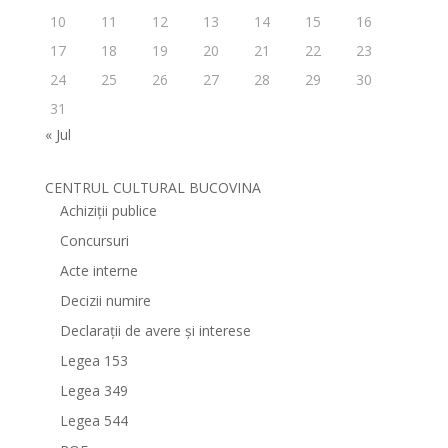
10
11
12
13
14
15
16
17
18
19
20
21
22
23
24
25
26
27
28
29
30
31
« Jul
CENTRUL CULTURAL BUCOVINA
Achiziții publice
Concursuri
Acte interne
Decizii numire
Declarații de avere și interese
Legea 153
Legea 349
Legea 544