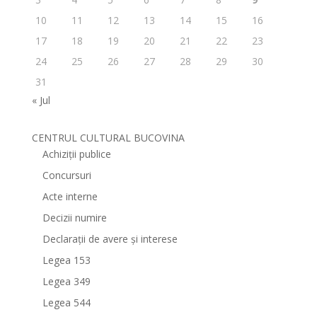
10
11
12
13
14
15
16
17
18
19
20
21
22
23
24
25
26
27
28
29
30
31
« Jul
CENTRUL CULTURAL BUCOVINA
Achiziții publice
Concursuri
Acte interne
Decizii numire
Declarații de avere și interese
Legea 153
Legea 349
Legea 544