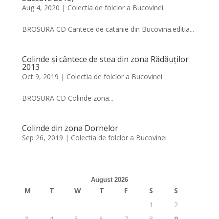
Aug 4, 2020
|
Colectia de folclor a Bucovinei
BROSURA CD Cantece de catanie din Bucovina.editia...
Colinde și cântece de stea din zona Rădăuților
2013
Oct 9, 2019
|
Colectia de folclor a Bucovinei
BROSURA CD Colinde zona...
Colinde din zona Dornelor
Sep 26, 2019
|
Colectia de folclor a Bucovinei
August 2026
M
T
W
T
F
S
S
1
2
3
4
5
6
7
8
9