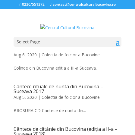
0230/551372
contact@centrulculturalbucovina.ro
Select Page
Colinde din Bucovina (ediția a III-a – Suceava
2018)
Aug 6, 2020
|
Colectia de folclor a Bucovinei
Colinde din Bucovina editia a III-a Suceava...
Cântece rituale de nunta din Bucovina –
Suceava 2017
Aug 5, 2020
|
Colectia de folclor a Bucovinei
BROSURA CD Cantece de nunta din...
Cântece de cătănie din Bucovina (ediția a II-a –
Suceava 2018)