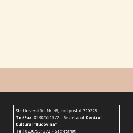
Ghidul iubitorilor de folclor
10/2020
Str. Universității Nr. 48, cod postal: 720228
Tel/Fax:
0230/551372 – Secretariat
Centrul
Cultural ”Bucovina”
Tel:
0230/551372 – Secretariat