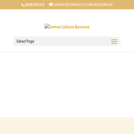
0230/551372
CONTACT@CENTRULCULTURALBUCOVINA.RO
Select Page
GHIDUL IUBITORILOR
DE FOLCLOR
MANUAL DE EDUCAŢIE CULTURALĂ CU
APARIŢIE PERIODICĂ ANUALĂ,
responsabil Muzicolog dr. Constanţa
Cristescu