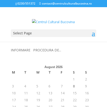
0230/551372
contact@centrulculturalbucovina.ro
Select Page
AVERTIZOR ÎN INTERES PUBLIC
Oct 11, 2024
|
AVERTIZOR ÎN INTERES PUBLIC
INFORMARE PROCEDURA DE...
August 2026
M
T
W
T
F
S
S
1
2
3
4
5
6
7
8
9
10
11
12
13
14
15
16
17
18
19
20
21
22
23
24
25
26
27
28
29
30