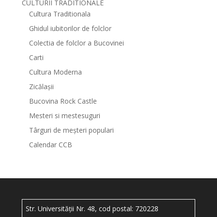
CULTURII TRADITIONALE
Cultura Traditionala
Ghidul iubitorilor de folclor
Colectia de folclor a Bucovinei
Carti
Cultura Moderna
Zicălașii
Bucovina Rock Castle
Mesteri si mestesuguri
Târguri de meșteri populari
Calendar CCB
Str. Universității Nr. 48, cod postal: 720228