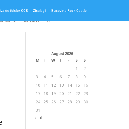
iva de folclor CCB
Zicalașii
Bucovina Rock Castle
ublice
Contact
August 2026
M
T
W
T
F
S
S
1
2
3
4
5
6
7
8
9
10
11
12
13
14
15
16
17
18
19
20
21
22
23
24
25
26
27
28
29
30
31
« Jul
e