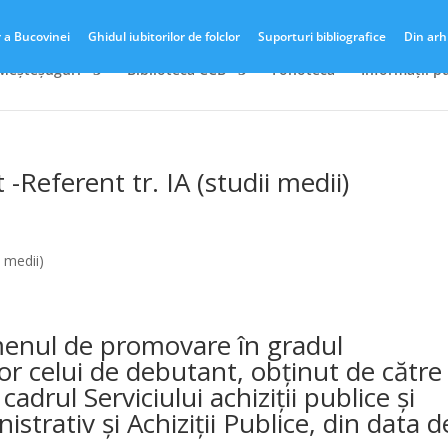
r a Bucovinei
Ghidul iubitorilor de folclor
Suporturi bibliografice
Din arh
 Meșteșuguri
Biblioteca CCB
Fonotecă
Informații p
-Referent tr. IA (studii medii)
i medii)
enul de promovare în gradul
or celui de debutant, obținut de către
adrul Serviciului achiziții publice și
strativ și Achiziții Publice, din data d