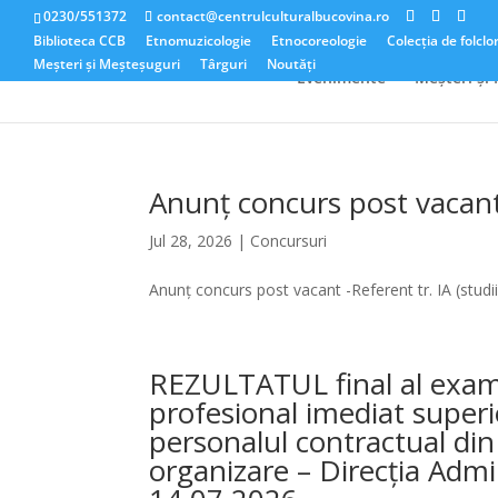
0230/551372
contact@centrulculturalbucovina.ro
Biblioteca CCB
Etnomuzicologie
Etnocoreologie
Colecția de folclo
Meșteri și Meșteșuguri
Târguri
Noutăți
Evenimente
Meșteri și
Anunț concurs post vacant 
Jul 28, 2026
|
Concursuri
Anunț concurs post vacant -Referent tr. IA (studi
REZULTATUL final al exam
profesional imediat superi
personalul contractual din c
organizare – Direcția Admini