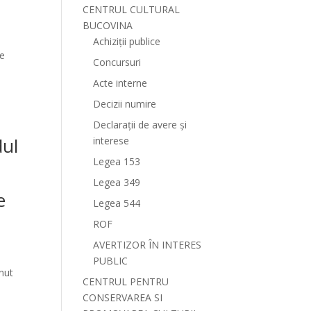
CENTRUL CULTURAL
BUCOVINA
Achiziții publice
re
Concursuri
Acte interne
Decizii numire
Declarații de avere și
dul
interese
Legea 153
Legea 349
e
Legea 544
ROF
AVERTIZOR ÎN INTERES
PUBLIC
nut
CENTRUL PENTRU
CONSERVAREA SI