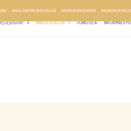
VINEI
GHIDUL IUBITORILOR DE FOLCLOR
SUPORTURI BIBLIOGRAFICE
DIN ARHIVA DE FOLCLO
 MEȘTEȘUGURI
BIBLIOTECA CCB
FONOTECĂ
INFORMAȚII PU
ETNOMUZICOLOGIE
FOLCLOR MUZICAL DIN BUCOVINA
za documentară digitală, responsabil muzicolog dr. Constanţa Criste