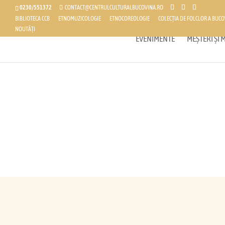
0230/551372
CONTACT@CENTRULCULTURALBUCOVINA.RO
BIBLIOTECA CCB
ETNOMUZICOLOGIE
ETNOCOREOLOGIE
COLECȚIA DE FOLCLOR A BUCO
NOUTĂȚI
EVENIMENTE
MEȘTERI ȘI
ba