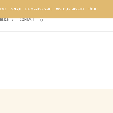
R CCB
ZICALAȘII
BUCOVINA ROCK CASTLE
MEȘTERI ȘI MEȘTEȘUGURI
TÂRGURI
BLICE
CONTACT
scu