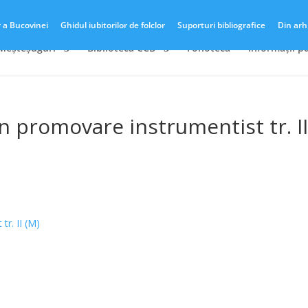
r a Bucovinei
Ghidul iubitorilor de folclor
Suporturi bibliografice
Din arh
 Meșteșuguri
Biblioteca CCB
Fonotecă
Informații p
n promovare instrumentist tr. I
tr. II (M)