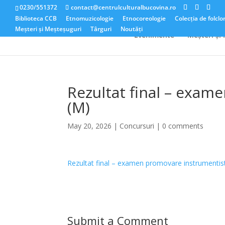
0230/551372
contact@centrulculturalbucovina.ro
Biblioteca CCB
Etnomuzicologie
Etnocoreologie
Colecția de folclo
Meșteri și Meșteșuguri
Târguri
Noutăți
Evenimente
Meșteri și
Rezultat final – exame
(M)
May 20, 2026
|
Concursuri
|
0 comments
Rezultat final – examen promovare instrumentist 
Submit a Comment