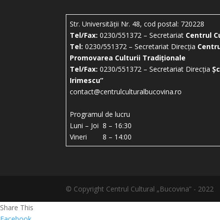
Str. Universității Nr. 48, cod postal: 720228
Tel/Fax:
0230/551372 – Secretariat
Centrul C
Tel:
0230/551372 – Secretariat Direcția
Centru
Promovarea Culturii Tradiționale
Tel/Fax:
0230/551372 – Secretariat Direcția
Șc
Irimescu”
contact@centrulculturalbucovina.ro
Programul de lucru
Luni – Joi 8 – 16:30
Vineri 8 – 14:00
© Copyright Centrul Cultural „Bucovina” - 2022
Share This
Facebook