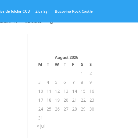
iva de folclor CCB
Zicalașii
Bucovina Rock Castle
ublice
Contact
I
August 2026
M
T
W
T
F
S
S
1
2
3
4
5
6
7
8
9
10
11
12
13
14
15
16
17
18
19
20
21
22
23
24
25
26
27
28
29
30
31
« Jul