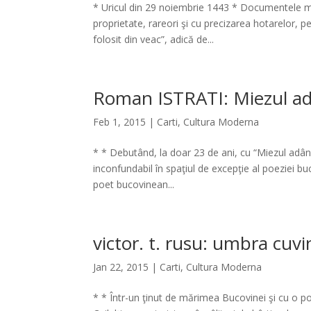
* Uricul din 29 noiembrie 1443 * Documentele m
proprietate, rareori şi cu precizarea hotarelor, 
folosit din veac”, adică de...
Roman ISTRATI: Miezul a
Feb 1, 2015
|
Carti
,
Cultura Moderna
* * Debutând, la doar 23 de ani, cu “Miezul adânc”
inconfundabil în spaţiul de excepţie al poeziei
poet bucovinean...
victor. t. rusu: umbra cuvi
Jan 22, 2015
|
Carti
,
Cultura Moderna
* * Într-un ţinut de mărimea Bucovinei şi cu o p