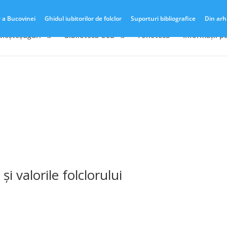
r a Bucovinei
Ghidul iubitorilor de folclor
Suporturi bibliografice
Din arh
 Meșteșuguri
Biblioteca CCB
Fonotecă
Informații p
i valorile folclorului