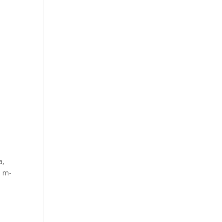
a,
i m-