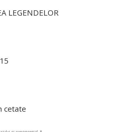
EA LEGENDELOR
015
n cetate
jului ei exponenţial. *