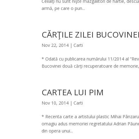
Ceilalţi nu sunt nişte mâzgâlitori de hârtie, descur
armă, pe care o pun...
CĂRŢILE ZILEI BUCOVINE
Nov 22, 2014
|
Carti
* Odată cu publicarea numărului 11/2014 al “Revis
Bucovinei două cărţi recuperatoare de memorie, “Bu
CARTEA LUI PIM
Nov 10, 2014
|
Carti
* Recenta carte a artistului plastic Mihai Pânzar
omagiu adus memoriei regretatului Adrian Păunesc
din opera unui...