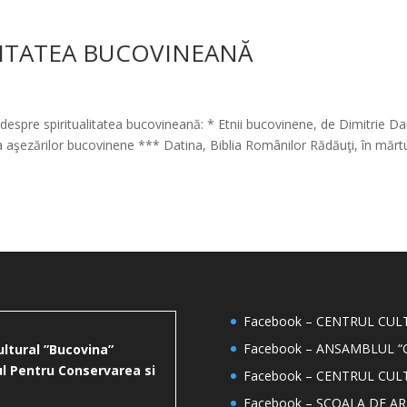
LITATEA BUCOVINEANĂ
despre spiritualitatea bucovineană: * Etnii bucovinene, de Dimitrie D
aşezărilor bucovinene *** Datina, Biblia Românilor Rădăuţi, în mărtu
Facebook – CENTRUL CU
Facebook – ANSAMBLUL “
ultural ”Bucovina”
l Pentru Conservarea si
Facebook – CENTRUL CUL
Facebook – ȘCOALA DE AR