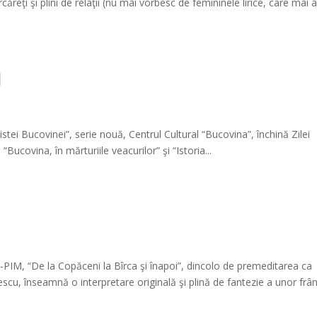
căreţi şi plini de relaţii (nu mai vorbesc de femininele lirice, care mai 
I
tei Bucovinei”, serie nouă, Centrul Cultural “Bucovina”, închină Zilei
covina, în mărturiile veacurilor” şi “Istoria...
u-PIM, “De la Copăceni la Bîrca şi înapoi”, dincolo de premeditarea ca
u, înseamnă o interpretare originală şi plină de fantezie a unor frân