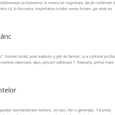
oldoveneşti nu înseamnă, în marea lor majoritate, decât confirmări 
pentru că, în Bucovina, majoritatea ocinilor aveau hotare „pe unde au
dânc
, Roman Istrati, poet exploziv şi plin de farmec, şi-a conturat profilu
 bucovinene valoroase, apoi, precum odinioară T. Robeanu, primul mare
ntelor
opulaţie asemănătoare numeric, se nasc, într-o generaţie, 7-8 poeţi.