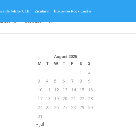
iva de folclor CCB
Zicalașii
Bucovina Rock Castle
ublice
Contact
August 2026
M
T
W
T
F
S
S
1
2
3
4
5
6
7
8
9
10
11
12
13
14
15
16
17
18
19
20
21
22
23
24
25
26
27
28
29
30
31
« Jul