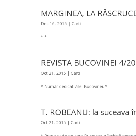
MARGINEA, LA RĂSCRUC
Dec 16, 2015
|
Carti
* *
REVISTA BUCOVINEI 4/2
Oct 21, 2015
|
Carti
* Număr dedicat Zilei Bucovinei. *
T. ROBEANU: la suceava î
Oct 21, 2015
|
Carti
* Prima carte pe care Bucovina o închină persona