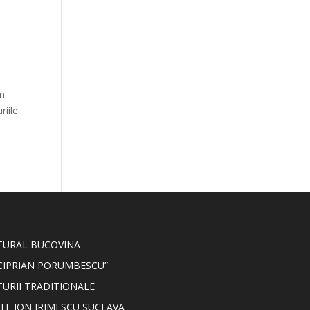
an
riile
LTURAL BUCOVINA
CIPRIAN PORUMBESCU”
TURII TRADITIONALE
TE ION IRIMESCU SUCEAVA