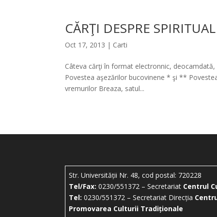
CĂRŢI DESPRE SPIRITUA
Oct 17, 2013
|
Carti
Câteva cărţi în format electronnic, deocamdată, 
Povestea aşezărilor bucovinene * şi ** Povestea 
vremurilor Breaza, satul...
Str. Universității Nr. 48, cod postal: 720228
Tel/Fax:
0230/551372 – Secretariat
Centrul C
Tel:
0230/551372 – Secretariat Direcția
Centru
Promovarea Culturii Tradiționale