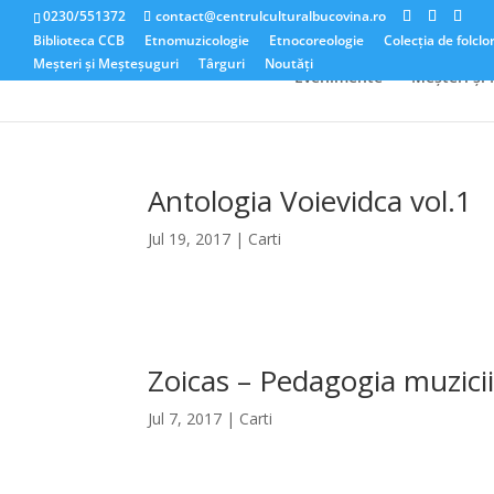
0230/551372
contact@centrulculturalbucovina.ro
Biblioteca CCB
Etnomuzicologie
Etnocoreologie
Colecția de folclo
Meșteri și Meșteșuguri
Târguri
Noutăți
Evenimente
Meșteri și
Antologia Voievidca vol.1
Jul 19, 2017
|
Carti
Zoicas – Pedagogia muzicii ș
Jul 7, 2017
|
Carti