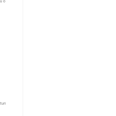
au o
turi