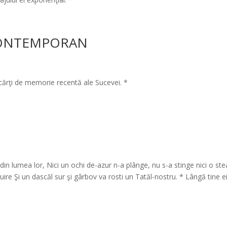
 CONTEMPORAN
 cărţi de memorie recentă ale Sucevei. *
in lumea lor, Nici un ochi de-azur n-a plânge, nu s-a stinge nici o ste
re Şi un dascăl sur şi gârbov va rosti un Tatăl-nostru. * Lângă tine e