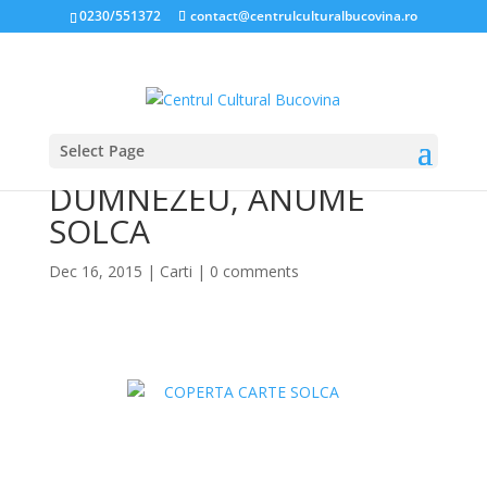
0230/551372
contact@centrulculturalbucovina.ro
Select Page
PE LOCUL ARĂTAT DE
DUMNEZEU, ANUME
SOLCA
Dec 16, 2015
|
Carti
|
0 comments
*
*