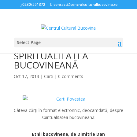
0230/551372
contact@centrulculturalbucovina.ro
Select Page
CĂRŢI DESPRE
SPIRITUALITATEA
BUCOVINEANĂ
Oct 17, 2013
|
Carti
|
0 comments
Câteva cărţi în format electronnic, deocamdată, despre
spiritualitatea bucovineană:
*
Etnii bucovinene, de Dimitrie Dan