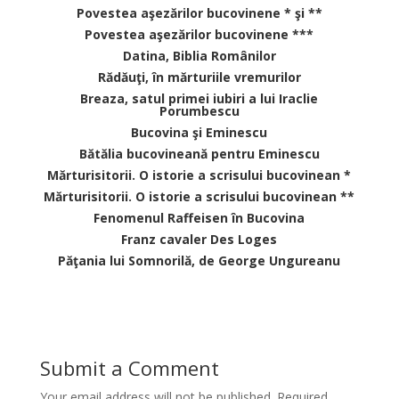
Povestea aşezărilor bucovinene * şi **
Povestea aşezărilor bucovinene ***
Datina, Biblia Românilor
Rădăuţi, în mărturiile vremurilor
Breaza, satul primei iubiri a lui Iraclie
Porumbescu
Bucovina şi Eminescu
Bătălia bucovineană pentru Eminescu
Mărturisitorii. O istorie a scrisului bucovinean *
Mărturisitorii. O istorie a scrisului bucovinean **
Fenomenul Raffeisen în Bucovina
Franz cavaler Des Loges
Păţania lui Somnorilă, de George Ungureanu
Submit a Comment
Your email address will not be published.
Required