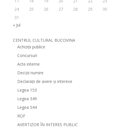
17
18
19
20
21
22
23
24
25
26
27
28
29
30
31
« Jul
CENTRUL CULTURAL BUCOVINA
Achiziții publice
Concursuri
Acte interne
Decizii numire
Declarații de avere și interese
Legea 153
Legea 349
Legea 544
ROF
AVERTIZOR ÎN INTERES PUBLIC