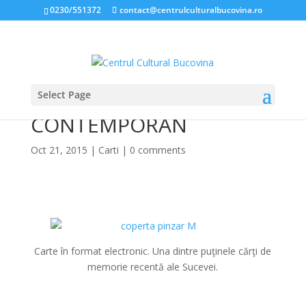
0230/551372
contact@centrulculturalbucovina.ro
Select Page
IOAN PÎNZAR: JURNAL
CONTEMPORAN
Oct 21, 2015
|
Carti
|
0 comments
*
Carte în format electronic. Una dintre puţinele cărţi de
memorie recentă ale Sucevei.
*