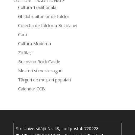
CULTURII TRADITIONALE
Cultura Traditionala
Ghidul iubitorilor de folclor
Colectia de folclor a Bucovinei
Carti
Cultura Moderna
Zicălașii
Bucovina Rock Castle
Mesteri si mestesuguri
Târguri de meșteri populari
Calendar CCB
Str. Universității Nr. 48, cod postal: 720228