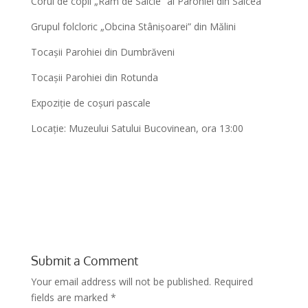
Corul de copii „Ram de Salcie” al Parohiei din Salcea
Grupul folcloric „Obcina Stânișoarei” din Mălini
Tocașii Parohiei din Dumbrăveni
Tocașii Parohiei din Rotunda
Expoziție de coșuri pascale
Locație: Muzeului Satului Bucovinean, ora 13:00
Submit a Comment
Your email address will not be published.
Required
fields are marked
*