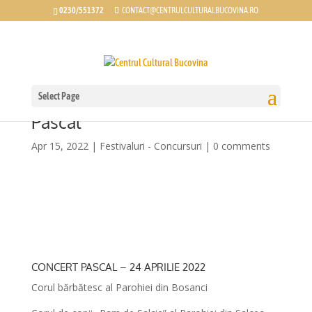
0230/551372
CONTACT@CENTRULCULTURALBUCOVINA.RO
Select Page
Paștele în Bucovina – Concert
Pascal
Apr 15, 2022
|
Festivaluri - Concursuri
|
0 comments
CONCERT PASCAL – 24 APRILIE 2022
Corul bărbătesc al Parohiei din Bosanci