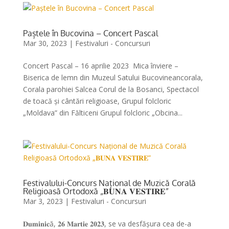
Paștele în Bucovina – Concert Pascal
Mar 30, 2023
|
Festivaluri - Concursuri
Concert Pascal – 16 aprilie 2023 Mica înviere –
Biserica de lemn din Muzeul Satului Bucovineancorala,
Corala parohiei Salcea Corul de la Bosanci, Spectacol
de toacă și cântări religioase, Grupul folcloric
„Moldava” din Fălticeni Grupul folcloric „Obcina...
Festivalului-Concurs Național de Muzică Corală
Religioasă Ortodoxă „𝐁𝐔𝐍𝐀 𝐕𝐄𝐒𝐓𝐈𝐑𝐄”
Mar 3, 2023
|
Festivaluri - Concursuri
𝐃𝐮𝐦𝐢𝐧𝐢𝐜ă, 𝟐𝟔 𝐌𝐚𝐫𝐭𝐢𝐞 𝟐𝟎𝟐𝟑, se va desfășura cea de-a