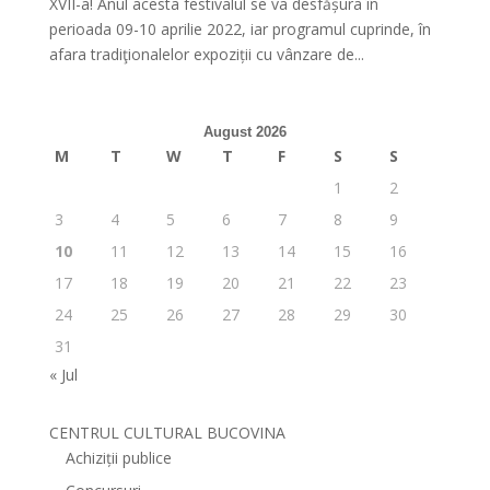
XVII-a! Anul acesta festivalul se va desfășura în
perioada 09-10 aprilie 2022, iar programul cuprinde, în
afara tradiţionalelor expoziții cu vânzare de...
August 2026
M
T
W
T
F
S
S
1
2
3
4
5
6
7
8
9
10
11
12
13
14
15
16
17
18
19
20
21
22
23
24
25
26
27
28
29
30
31
« Jul
CENTRUL CULTURAL BUCOVINA
Achiziții publice