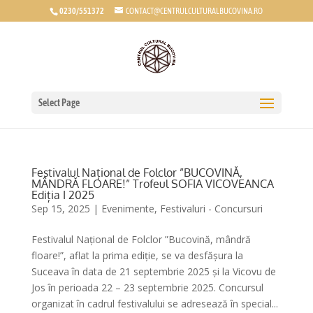
0230/551372
CONTACT@CENTRULCULTURALBUCOVINA.RO
Select Page
Festivalul Național de Folclor ”BUCOVINĂ,
MÂNDRĂ FLOARE!” Trofeul SOFIA VICOVEANCA
Ediția I 2025
Sep 15, 2025
|
Evenimente
,
Festivaluri - Concursuri
Festivalul Național de Folclor ”Bucovină, mândră
floare!”, aflat la prima ediție, se va desfășura la
Suceava în data de 21 septembrie 2025 și la Vicovu de
Jos în perioada 22 – 23 septembrie 2025. Concursul
organizat în cadrul festivalului se adresează în special...