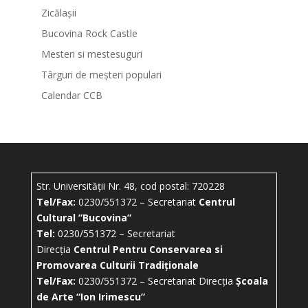
Zicălașii
Bucovina Rock Castle
Mesteri si mestesuguri
Târguri de meșteri populari
Calendar CCB
Str. Universității Nr. 48, cod postal: 720228
Tel/Fax:
0230/551372 – Secretariat
Centrul
Cultural ”Bucovina”
Tel:
0230/551372 – Secretariat
Direcția
Centrul Pentru Conservarea si
Promovarea Culturii Tradiționale
Tel/Fax:
0230/551372 – Secretariat Direcția
Școala
de Arte “Ion Irimescu”