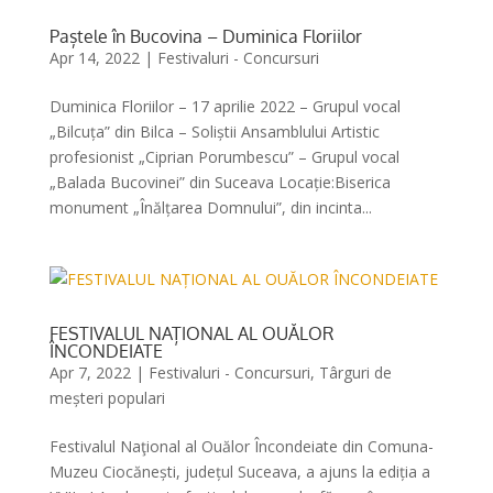
Paștele în Bucovina – Duminica Floriilor
Apr 14, 2022
|
Festivaluri - Concursuri
Duminica Floriilor – 17 aprilie 2022 – Grupul vocal
„Bilcuța” din Bilca – Soliștii Ansamblului Artistic
profesionist „Ciprian Porumbescu” – Grupul vocal
„Balada Bucovinei” din Suceava Locație:Biserica
monument „Înălțarea Domnului”, din incinta...
FESTIVALUL NAȚIONAL AL OUĂLOR
ÎNCONDEIATE
Apr 7, 2022
|
Festivaluri - Concursuri
,
Târguri de
meșteri populari
Festivalul Naţional al Ouălor Încondeiate din Comuna-
Muzeu Ciocănești, județul Suceava, a ajuns la ediția a