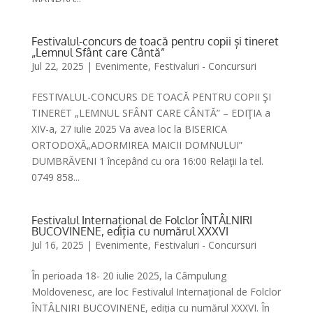
Festivalul-concurs de toacă pentru copii și tineret
„Lemnul Sfânt care Cântă”
Jul 22, 2025
|
Evenimente
,
Festivaluri - Concursuri
FESTIVALUL-CONCURS DE TOACĂ PENTRU COPII ŞI
TINERET „LEMNUL SFÂNT CARE CÂNTĂ” – EDIŢIA a
XIV-a, 27 iulie 2025 Va avea loc la BISERICA
ORTODOXĂ„ADORMIREA MAICII DOMNULUI”
DUMBRĂVENI 1 începând cu ora 16:00 Relaţii la tel.
0749 858...
Festivalul Internațional de Folclor ÎNTÂLNIRI
BUCOVINENE, ediția cu numărul XXXVI
Jul 16, 2025
|
Evenimente
,
Festivaluri - Concursuri
În perioada 18- 20 iulie 2025, la Câmpulung
Moldovenesc, are loc Festivalul Internațional de Folclor
ÎNTÂLNIRI BUCOVINENE, ediția cu numărul XXXVI. În