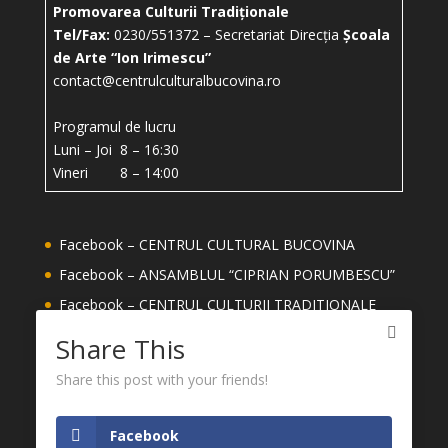
Promovarea Culturii Tradiționale
Tel/Fax:
0230/551372 – Secretariat Direcția
Școala
de Arte “Ion Irimescu”
contact@centrulculturalbucovina.ro
Programul de lucru
Luni – Joi 8 – 16:30
Vineri 8 – 14:00
Facebook – CENTRUL CULTURAL BUCOVINA
Facebook – ANSAMBLUL “CIPRIAN PORUMBESCU”
Facebook – CENTRUL CULTURII TRADITIONALE
Facebook – ȘCOALA DE ARTE ION IRIMESCU
Share This
SUCEAVA
Share this post with your friends!
Facebook – MEȘTERI DIN JUDETUL SUCEAVA
YouTube – CENTRUL CULTURAL BUCOVINA
Facebook
CONSILIUL JUDEȚEAN SUCEAVA