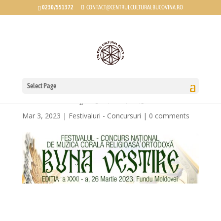
0230/551372
CONTACT@CENTRULCULTURALBUCOVINA.RO
Festivalului-Concurs Național
de Muzică Corală Religioasă
Select Page
Ortodoxă „𝐁𝐔𝐍𝐀 𝐕𝐄𝐒𝐓𝐈𝐑𝐄”
Mar 3, 2023
|
Festivaluri - Concursuri
|
0 comments