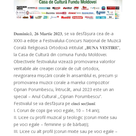
𝐃𝐮𝐦𝐢𝐧𝐢𝐜ă, 𝟐𝟔 𝐌𝐚𝐫𝐭𝐢𝐞 𝟐𝟎𝟐𝟑, se va desfășura cea de-a
XXXI-a ediție a Festivalului-Concurs Național de Muzică
Corală Religioasă Ortodoxă intitulat „𝐁𝐔𝐍𝐀 𝐕𝐄𝐒𝐓𝐈𝐑𝐄”,
la Casa de Cultură din comuna Fundu Moldovei.
Obiectivele festivalului vizează promovarea valorilor
veritabile ale creaţiei corale de cult ortodox,
revigorarea mișcării corale în ansamblul ei, precum și
promovarea muzicii corale a marelui compozitor
Ciprian Porumbescu, întrucât, anul 2023
este un an
special – Anul Cultural ,,Ciprian Porumbescu”.
Festivalul se va desfășura pe 𝐜𝐢𝐧𝐜𝐢 𝐬𝐞𝐜ț𝐢𝐮𝐧𝐢:
I. Coruri de copii (pe voci egale, 10 – 14 ani);
II. Licee cu profil muzical şi teologic (coruri mixte sau
pe voci egale – feminine și de bărbați);
III. Licee cu alt profil (coruri mixte sau pe voci egale –