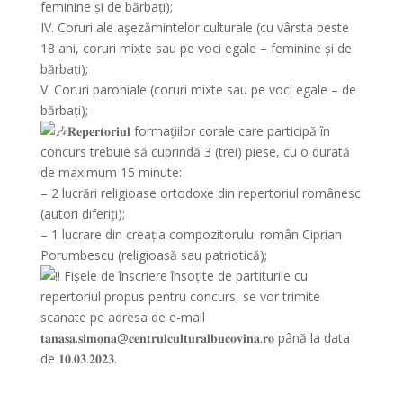
feminine și de bărbați);
IV. Coruri ale aşezămintelor culturale (cu vârsta peste
18 ani, coruri mixte sau pe voci egale – feminine și de
bărbați);
V. Coruri parohiale (coruri mixte sau pe voci egale – de
bărbați);
𝐑𝐞𝐩𝐞𝐫𝐭𝐨𝐫𝐢𝐮𝐥 formațiilor corale care participă în
concurs trebuie să cuprindă 3 (trei) piese, cu o durată
de maximum 15 minute:
– 2 lucrări religioase ortodoxe din repertoriul românesc
(autori diferiți);
– 1 lucrare din creația compozitorului român Ciprian
Porumbescu (religioasă sau patriotică);
Fișele de înscriere însoțite de partiturile cu
repertoriul propus pentru concurs, se vor trimite
scanate pe adresa de e-mail
𝐭𝐚𝐧𝐚𝐬𝐚.𝐬𝐢𝐦𝐨𝐧𝐚@𝐜𝐞𝐧𝐭𝐫𝐮𝐥𝐜𝐮𝐥𝐭𝐮𝐫𝐚𝐥𝐛𝐮𝐜𝐨𝐯𝐢𝐧𝐚.𝐫𝐨 până la data
de 𝟏𝟎.𝟎𝟑.𝟐𝟎𝟐𝟑.