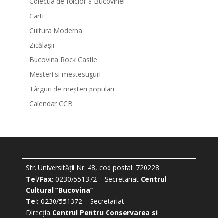
Colectia de folclor a Bucovinei
Carti
Cultura Moderna
Zicălașii
Bucovina Rock Castle
Mesteri si mestesuguri
Târguri de meșteri populari
Calendar CCB
Str. Universității Nr. 48, cod postal: 720228
Tel/Fax:
0230/551372 – Secretariat
Centrul
Cultural ”Bucovina”
Tel:
0230/551372 – Secretariat
Direcția
Centrul Pentru Conservarea si