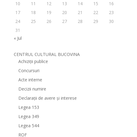
10
11
12
13
14
15
16
17
18
19
20
21
22
23
24
25
26
27
28
29
30
31
« Jul
CENTRUL CULTURAL BUCOVINA
Achiziții publice
Concursuri
Acte interne
Decizii numire
Declarații de avere și interese
Legea 153
Legea 349
Legea 544
ROF