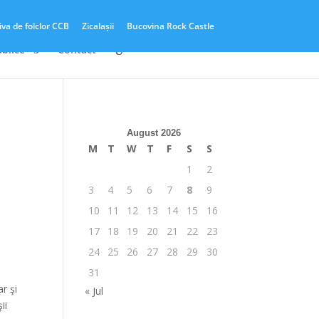
iva de folclor CCB
Zicalașii
Bucovina Rock Castle
ublice
Contact
August 2026
M
T
W
T
F
S
S
1
2
3
4
5
6
7
8
9
10
11
12
13
14
15
16
17
18
19
20
21
22
23
24
25
26
27
28
29
30
31
r şi
« Jul
ii