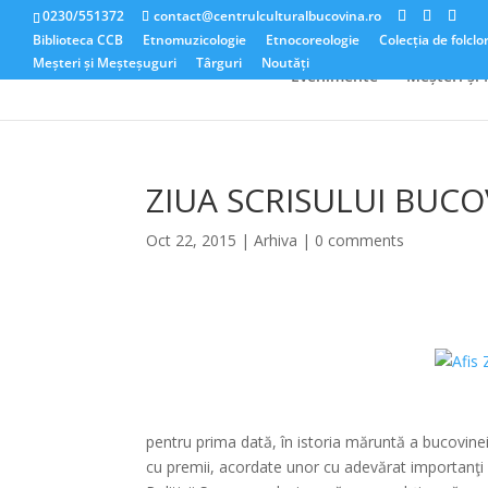
0230/551372
contact@centrulculturalbucovina.ro
Biblioteca CCB
Etnomuzicologie
Etnocoreologie
Colecția de folclo
Meșteri și Meșteșuguri
Târguri
Noutăți
Evenimente
Meșteri și
ZIUA SCRISULUI BUC
Oct 22, 2015
|
Arhiva
|
0 comments
pentru prima dată, în istoria măruntă a bucovinei
cu premii, acordate unor cu adevărat importanţi s