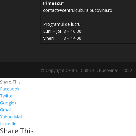
Irimescu”
contact@centrulculturalbucovina.ro
Programul de lucru
Luni – Joi 8 – 16:30
Vineri 8 – 14:00
© Copyright Centrul Cultural „Bucovina” - 2022
Share This
Facebook
Twitter
Google+
Gmail
Yahoo Mail
LinkedIn
Share This