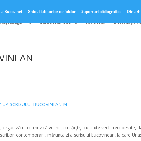
r a Bucovinei
Ghidul iubitorilor de folclor
Suporturi bibliografice
Din arh
 Meșteșuguri
Biblioteca CCB
Fonotecă
Informații p
OVINEAN
*
*
, organizăm, cu muzică veche, cu cărţi şi cu texte vechi recuperate, da
criitori contemporani, mărunta zi a scrisului bucovinean, la care Uriaş