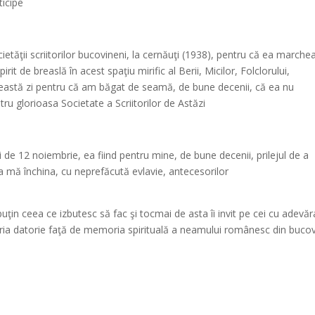
ticipe
cietăţii scriitorilor bucovineni, la cernăuţi (1938), pentru că ea marche
irit de breaslă în acest spaţiu mirific al Berii, Micilor, Folclorului,
această zi pentru că am băgat de seamă, de bune decenii, că ea nu
tru glorioasa Societate a Scriitorilor de Astăzi
de 12 noiembrie, ea fiind pentru mine, de bune decenii, prilejul de a
a mă închina, cu neprefăcută evlavie, antecesorilor
ţin ceea ce izbutesc să fac şi tocmai de asta îi invit pe cei cu adevăr
toria datorie faţă de memoria spirituală a neamului românesc din buco