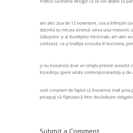
Politicii Sucevene desigur că se vor abţine să par
*
am ales ziua de 12 noiembrie, cea a înfiinţării so
datorită lui mircea streinul, ivirea unui meteoric sp
Găluştelor şi al Bundiţelor Electorale; am ales 
contează, ca şi tradiţia scrusului în bucovina, pen
*
şi nu înseamnă doar un simplu pretext această zi 
încredinţa opere uitate contemporaneităţii şi de 
*
sunt conştient de faptul că înseamnă mult prea pu
pricepuţi să făptuiască întru desăvârşire obliga
Submit a Comment