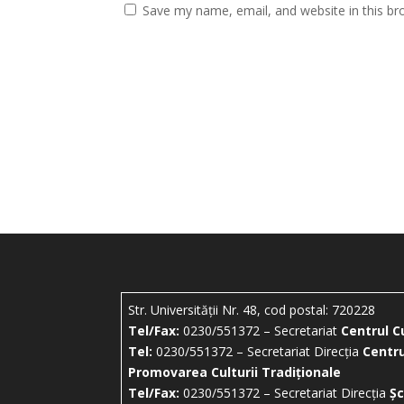
Save my name, email, and website in this br
Str. Universității Nr. 48, cod postal: 720228
Tel/Fax:
0230/551372 – Secretariat
Centrul C
Tel:
0230/551372 – Secretariat Direcția
Centru
Promovarea Culturii Tradiționale
Tel/Fax:
0230/551372 – Secretariat Direcția
Șc