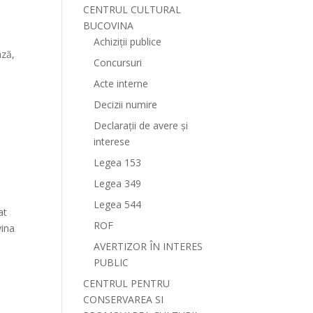
CENTRUL CULTURAL
BUCOVINA
Achiziții publice
ază,
Concursuri
Acte interne
Decizii numire
Declarații de avere și
interese
Legea 153
Legea 349
Legea 544
at
ROF
vina
AVERTIZOR ÎN INTERES
PUBLIC
CENTRUL PENTRU
CONSERVAREA SI