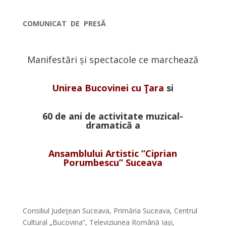
*
COMUNICAT DE PRESĂ
*
Manifestări și spectacole ce marchează
*
Unirea Bucovinei cu Ţara
si
*
60 de ani de activitate muzical-
dramatic
ă
a
*
Ansamblului Artistic ”Ciprian
Porumbescu” Suceava
*
*
Consiliul Judeţean Suceava, Primăria Suceava, Centrul
Cultural „Bucovina”, Televiziunea Română Iași,