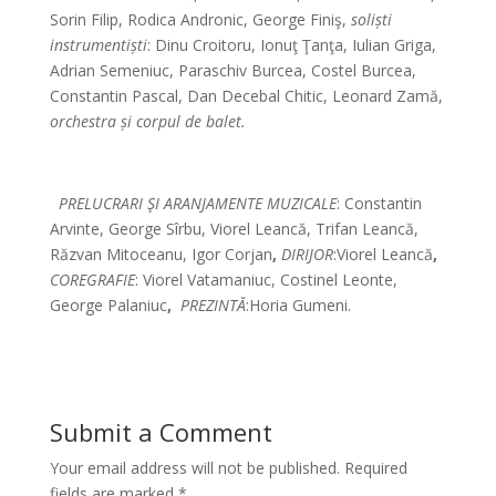
Sorin Filip, Rodica Andronic, George Finiş,
soliști
instrumentiști
:
Dinu Croitoru, Ionuţ Ţanţa, Iulian Griga,
Adrian Semeniuc, Paraschiv Burcea, Costel Burcea,
Constantin Pascal, Dan Decebal Chitic, Leonard Zamă,
orchestra și corpul de balet.
*
PRELUCRARI ŞI ARANJAMENTE MUZICALE
: Constantin
Arvinte, George Sîrbu, Viorel Leancă, Trifan Leancă,
Răzvan Mitoceanu, Igor Corjan
,
DIRIJOR
:Viorel Leancă
,
COREGRAFIE
:
Viorel Vatamaniuc, Costinel Leonte,
George Palaniuc
,
PREZINTĂ
:Horia Gumeni.
Submit a Comment
Your email address will not be published.
Required
fields are marked
*