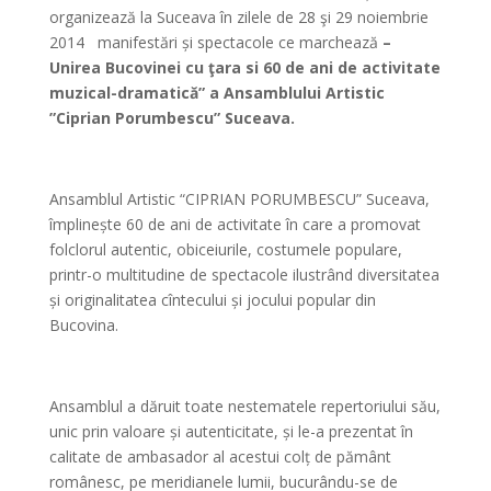
organizează la Suceava în zilele de 28 şi 29 noiembrie
2014 manifestări și spectacole ce marchează
–
Unirea Bucovinei cu ţara si 60 de ani de activitate
muzical-dramatică
”
a Ansamblului Artistic
”Ciprian Porumbescu” Suceava.
*
Ansamblul Artistic “CIPRIAN PORUMBESCU” Suceava,
împlinește 60 de ani de activitate în care a promovat
folclorul autentic, obiceiurile, costumele populare,
printr-o multitudine de spectacole ilustrând diversitatea
și originalitatea cîntecului și jocului popular din
Bucovina.
*
Ansamblul a dăruit toate nestematele repertoriului său,
unic prin valoare și autenticitate, și le-a prezentat în
calitate de ambasador al acestui colț de pământ
românesc, pe meridianele lumii, bucurându-se de