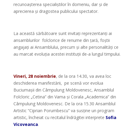
recunoașterea specialiștilor în domeniu, dar și de
aprecierea și dragostea publicului spectator.
*
La această sărbătoare sunt invitați reprezentanți ai
ansamblurilor folclorice de renume din țară, foștii
angajați ai Ansamblului, precum și alte personalități ce
au marcat evoluția acestei instituții de-a lungul timpului.
*
Vineri, 28 noiembrie
, de la ora 14.30, va avea loc
deschiderea manifestării, pe scenă vor evolua
Buciumașii din Câmpulung Moldovenesc, Ansamblul
Folcloric „Cetina” din Vama și Corala „Academica” din
Câmpulung Moldovenesc. De la ora 15.30 Ansamblul
Artistic “Ciprian Porumbescu” va susține un program
artistic, încheiat cu recitalul îndrăgitei interprete
Sofia
Vicoveanca
.