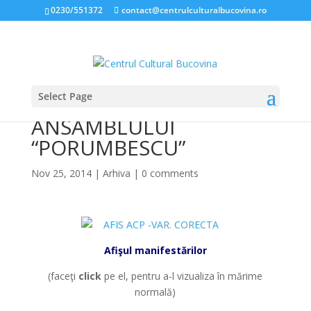
0230/551372
contact@centrulculturalbucovina.ro
Select Page
ZIUA BUCOVINEI ŞI A
ANSAMBLULUI
“PORUMBESCU”
Nov 25, 2014
|
Arhiva
|
0 comments
Afişul manifestărilor
(faceţi
click
pe el, pentru a-l vizualiza în mărime
normală)