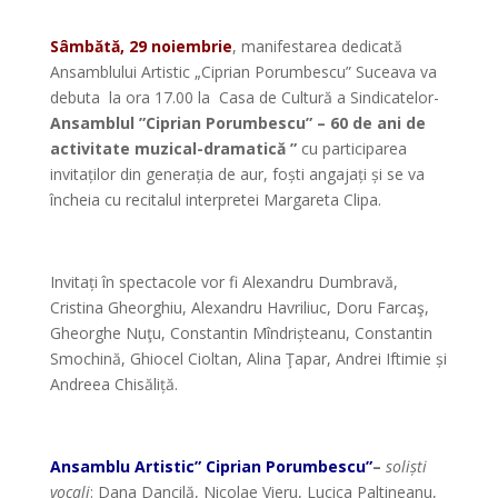
*
Sâmbătă, 29 noiembrie
, manifestarea dedicată
Ansamblului Artistic „Ciprian Porumbescu” Suceava va
debuta la ora 17.00 la Casa de Cultură a Sindicatelor-
Ansamblul ”Ciprian Porumbescu” – 60 de ani de
activitate muzical-dramatică ”
cu participarea
invitaților din generația de aur, foști angajați și se va
încheia cu recitalul interpretei Margareta Clipa.
*
Invitați în spectacole vor fi Alexandru Dumbravă,
Cristina Gheorghiu, Alexandru Havriliuc, Doru Farcaş,
Gheorghe Nuţu, Constantin Mîndrișteanu, Constantin
Smochină, Ghiocel Cioltan, Alina Ţapar, Andrei Iftimie și
Andreea Chisăliță.
*
Ansamblu Artistic” Ciprian Porumbescu”
–
soliști
vocali
:
Dana Dancilă, Nicolae Vieru, Lucica Paltineanu,