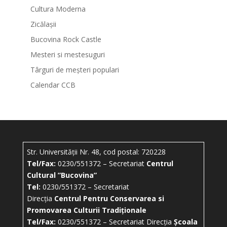
Cultura Moderna
Zicălașii
Bucovina Rock Castle
Mesteri si mestesuguri
Târguri de meșteri populari
Calendar CCB
Str. Universității Nr. 48, cod postal: 720228
Tel/Fax:
0230/551372 – Secretariat
Centrul
Cultural ”Bucovina”
Tel:
0230/551372 – Secretariat
Direcția
Centrul Pentru Conservarea si
Promovarea Culturii Tradiționale
Tel/Fax:
0230/551372 – Secretariat Direcția
Școala