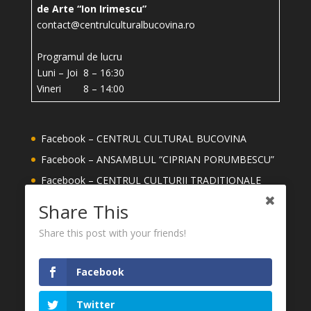
de Arte “Ion Irimescu”
contact@centrulculturalbucovina.ro
Programul de lucru
Luni – Joi 8 – 16:30
Vineri 8 – 14:00
Facebook – CENTRUL CULTURAL BUCOVINA
Facebook – ANSAMBLUL “CIPRIAN PORUMBESCU”
Facebook – CENTRUL CULTURII TRADITIONALE
Facebook – ȘCOALA DE ARTE ION IRIMESCU
Share This
SUCEAVA
Share this post with your friends!
Facebook – MEȘTERI DIN JUDETUL SUCEAVA
YouTube – CENTRUL CULTURAL BUCOVINA
Facebook
CONSILIUL JUDEȚEAN SUCEAVA
MUZEUL NAȚIONAL AL BUCOVINEI
Twitter