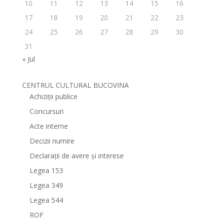
10
11
12
13
14
15
16
17
18
19
20
21
22
23
24
25
26
27
28
29
30
31
« Jul
CENTRUL CULTURAL BUCOVINA
Achiziții publice
Concursuri
Acte interne
Decizii numire
Declarații de avere și interese
Legea 153
Legea 349
Legea 544
ROF