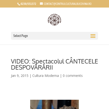
0230/551372
CONTACT@CENTRULCULTURALBUCOVINA.RO
Select Page
VIDEO: Spectacolul CÂNTECELE
DESPOVĂRĂRII
Jan 9, 2015
|
Cultura Moderna
|
0 comments
*