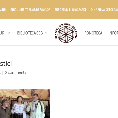
VINEI
GHIDUL IUBITORILOR DE FOLCLOR
SUPORTURI BIBLIOGRAFICE
DIN ARHIVA DE FOLCLO
URI
BIBLIOTECA CCB
FONOTECĂ
INFOR
stici
A
|
0 comments