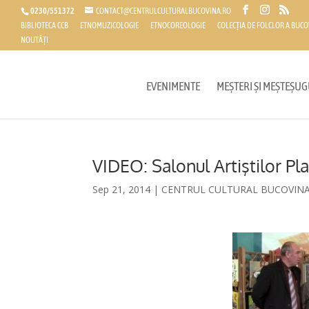
0230/551372
CONTACT@CENTRULCULTURALBUCOVINA.RO
BIBLIOTECA CCB
ETNOMUZICOLOGIE
ETNOCOREOLOGIE
COLECȚIA DE FOLCLOR A BUCO
NOUTĂȚI
EVENIMENTE
MEȘTERI ȘI MEȘTEȘUG
VIDEO: Salonul Artiştilor Pla
Sep 21, 2014
|
CENTRUL CULTURAL BUCOVIN