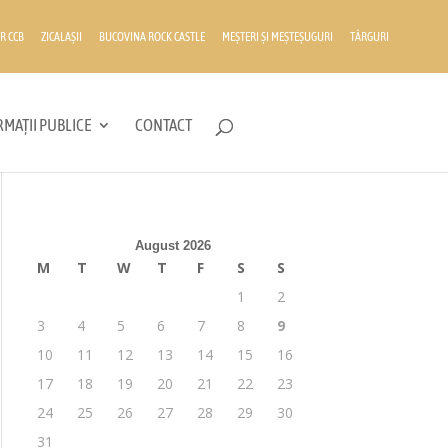
R CCB
ZICALAȘII
BUCOVINA ROCK CASTLE
MEȘTERI ȘI MEȘTEȘUGURI
TÂRGURI
MAȚII PUBLICE
CONTACT
August 2026
M
T
W
T
F
S
S
1
2
3
4
5
6
7
8
9
10
11
12
13
14
15
16
17
18
19
20
21
22
23
24
25
26
27
28
29
30
31