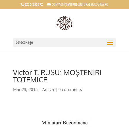
0230/551372
CONTACT@CENTRULCULTURALBUCOVINA.RO
Select Page
Victor T. RUSU: MOŞTENIRI
TOTEMICE
Mar 23, 2015
|
Arhiva
|
0 comments
*