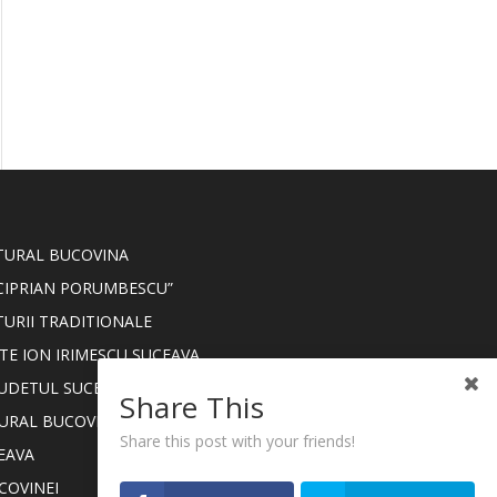
LTURAL BUCOVINA
CIPRIAN PORUMBESCU”
TURII TRADITIONALE
TE ION IRIMESCU SUCEAVA
JUDETUL SUCEAVA
Share This
TURAL BUCOVINA
Share this post with your friends!
EAVA
COVINEI