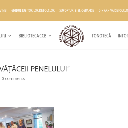
VINEI
GHIDUL IUBITORILOR DE FOLCLOR
SUPORTURI BIBLIOGRAFICE
DIN ARHIVA DE FOLCLO
URI
BIBLIOTECA CCB
FONOTECĂ
INFOR
NVĂŢĂCEII PENELULUI”
|
0 comments
*