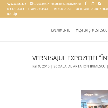
0230/551372
CONTACT@CENTRULCULTURALBUCOVINA.RO
BIBLIOTECA CCB
ETNOMUZICOLOGIE
ETNOCOREOLOGIE
COLECȚIA DE FOLCLOR A BUCO
NOUTĂȚI
EVENIMENTE
MEȘTERI ȘI MEȘTEȘUG
VERNISAJUL EXPOZIŢIEI “Î
Jun 9, 2015
|
SCOALA DE ARTA ION IRIMESCU