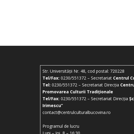
Str. Universității Nr. 48, cod postal: 720228
Tel/Fax:
0230/551372 – Secretariat
Centrul C
Tel:
0230/551372 – Secretariat Direcția
Centru
Promovarea Culturii Tradiționale
Tel/Fax:
0230/551372 – Secretariat Direcția
Șc
Irimescu”
contact@centrulculturalbucovina.ro
Programul de lucru
Luni – Joi 8 – 16:30