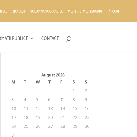
R CCB
ZICALAȘII
BUCOVINA ROCK CASTLE
MEȘTERI ȘI MEȘTEȘUGURI
TÂRGURI
MAȚII PUBLICE
CONTACT
August 2026
M
T
W
T
F
S
S
1
2
3
4
5
6
7
8
9
10
11
12
13
14
15
16
17
18
19
20
21
22
23
24
25
26
27
28
29
30
31