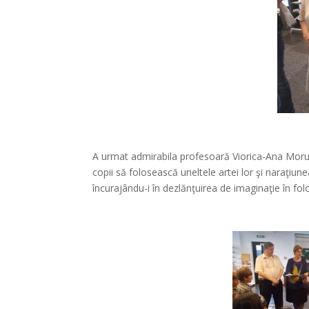
A urmat admirabila profesoară Viorica-Ana Moruz,
copii să folosească uneltele artei lor şi naraţiunea
încurajându-i în dezlănţuirea de imaginaţie în fol