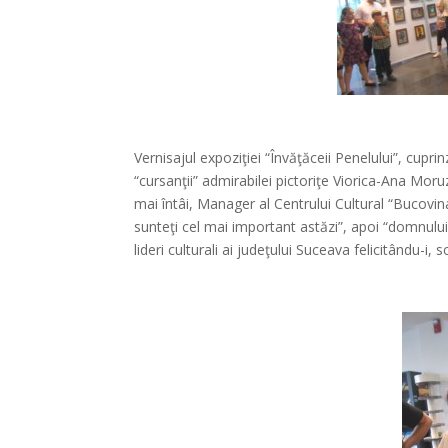
Vernisajul expoziţiei “Învăţăceii Penelului”, cupr
“cursanţii” admirabilei pictoriţe Viorica-Ana Mor
mai întâi, Manager al Centrului Cultural “Bucovi
sunteţi cel mai important astăzi”, apoi “domnului
lideri culturali ai judeţului Suceava felicitându-i, 