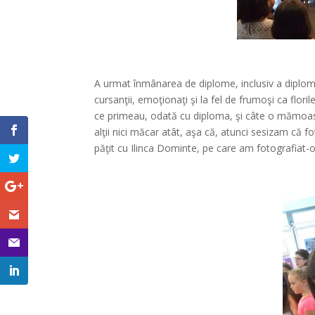
A urmat înmânarea de diplome, inclusiv a diplomel
cursanţii, emoţionaţi şi la fel de frumoşi ca flor
ce primeau, odată cu diploma, şi câte o mămoasă
alţii nici măcar atât, aşa că, atunci sesizam că 
păţit cu Ilinca Dominte, pe care am fotografiat-