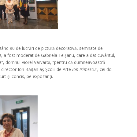
*
inzând 90 de lucrări de pictură decorativă, semnate de
uz, a fost moderat de Gabriela Teişanu, care a dat cuvântul,
na”, domnul Viorel Varvaroi, “pentru că dumneavoastră
 director Ion Băiţan aş Şcolii de Arte
Ion Irimescu
“, cei doi
scurt şi concis, pe expozanţi.
*