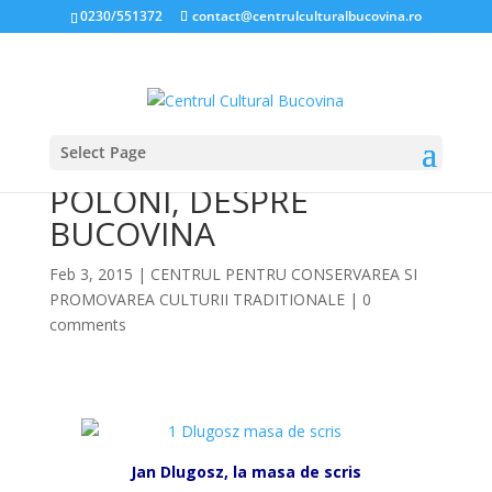
0230/551372
contact@centrulculturalbucovina.ro
Select Page
VECHI CRONICARI
POLONI, DESPRE
BUCOVINA
Feb 3, 2015
|
CENTRUL PENTRU CONSERVAREA SI
PROMOVAREA CULTURII TRADITIONALE
|
0
comments
*
Jan Dlugosz, la masa de scris