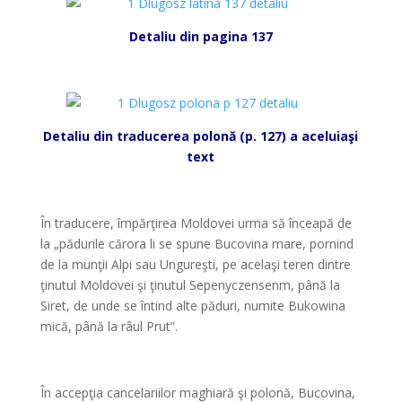
Detaliu din pagina 137
*
Detaliu din traducerea polonă (p. 127) a aceluiaşi
text
*
În traducere, împărţirea Moldovei urma să înceapă de
la „pădurile cărora li se spune Bucovina mare, pornind
de la munţii Alpi sau Ungureşti, pe acelaşi teren dintre
ţinutul Moldovei şi ţinutul Sepenyczensenm, până la
Siret, de unde se întind alte păduri, numite Bukowina
mică, până la râul Prut”.
*
În accepţia cancelariilor maghiară şi polonă, Bucovina,