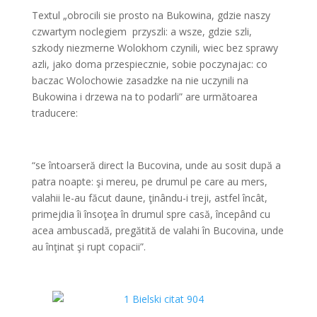
Textul „obrocili sie prosto na Bukowina, gdzie naszy
czwartym noclegiem przyszli: a wsze, gdzie szli,
szkody niezmerne Wolokhom czynili, wiec bez sprawy
azli, jako doma przespiecznie, sobie poczynajac: co
baczac Wolochowie zasadzke na nie uczynili na
Bukowina i drzewa na to podarli” are următoarea
traducere:
*
“se întoarseră direct la Bucovina, unde au sosit după a
patra noapte: şi mereu, pe drumul pe care au mers,
valahii le-au făcut daune, ţinându-i treji, astfel încât,
primejdia îi însoţea în drumul spre casă, începând cu
acea ambuscadă, pregătită de valahi în Bucovina, unde
au înţinat şi rupt copacii”.
*