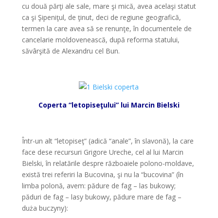
cu două părţi ale sale, mare şi mică, avea acelaşi statut
ca şi Şipeniţul, de ţinut, deci de regiune geografică,
termen la care avea să se renunţe, în documentele de
cancelarie moldovenească, după reforma statului,
săvârşită de Alexandru cel Bun.
*
Coperta “letopiseţului” lui Marcin Bielski
*
Într-un alt “letopiseţ” (adică “anale”, în slavonă), la care
face dese recursuri Grigore Ureche, cel al lui Marcin
Bielski, în relatările despre războaiele polono-moldave,
există trei referiri la Bucovina, şi nu la “bucovina” (în
limba polonă, avem: pădure de fag – las bukowy;
păduri de fag – lasy bukowy, pădure mare de fag –
duża buczyny):