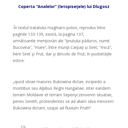
Coperta “Analelor” (letopiseţele) lui Dlugosz
*
.În textul tratatului maghiaro-polon, reprodus între
paginile 133-139, există, la pagina 137,
următoarele menţionări ale “ţinutului păduros, numit
Bucovina”, “mare”, între munţii Carpaţi şi Siret, “mică”,
între Siret şi Prut, dar şi dincolo de Prut, în pustietăţile
estice:
*
„quod silvae maiores Bukowina dictae, incipiedo a
montibus seu Alpibus Regni Hungariae, inter eandem
terram Moldavie et terram Sepenyczensenm situatae,
penes Sereth, protendentes se ad aliam silva minorem
Bukowina dictam, usque ad fluvium Pruth”
*