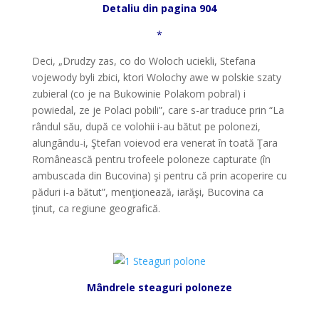
Detaliu din pagina 904
*
Deci, „Drudzy zas, co do Woloch uciekli, Stefana
vojewody byli zbici, ktori Wolochy awe w polskie szaty
zubieral (co je na Bukowinie Polakom pobral) i
powiedal, ze je Polaci pobili”, care s-ar traduce prin “La
rândul său, după ce volohii i-au bătut pe polonezi,
alungându-i, Ştefan voievod era venerat în toată Ţara
Românească pentru trofeele poloneze capturate (în
ambuscada din Bucovina) şi pentru că prin acoperire cu
păduri i-a bătut”, menţionează, iarăşi, Bucovina ca
ţinut, ca regiune geografică.
*
Mândrele steaguri poloneze
*