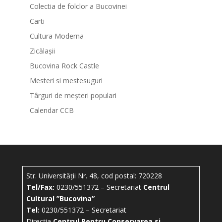
Colectia de folclor a Bucovinei
Carti
Cultura Moderna
Zicălașii
Bucovina Rock Castle
Mesteri si mestesuguri
Târguri de meșteri populari
Calendar CCB
Str. Universității Nr. 48, cod postal: 720228
Tel/Fax:
0230/551372 – Secretariat
Centrul
Cultural ”Bucovina”
Tel:
0230/551372 – Secretariat
Direcția
Centrul Pentru Conservarea si