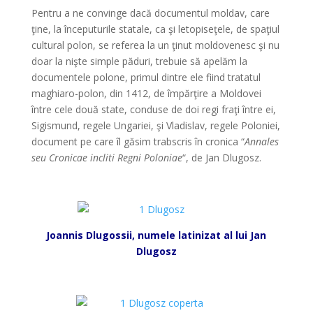
Pentru a ne convinge dacă documentul moldav, care
ţine, la începuturile statale, ca şi letopiseţele, de spaţiul
cultural polon, se referea la un ţinut moldovenesc şi nu
doar la nişte simple păduri, trebuie să apelăm la
documentele polone, primul dintre ele fiind tratatul
maghiaro-polon, din 1412, de împărţire a Moldovei
între cele două state, conduse de doi regi fraţi între ei,
Sigismund, regele Ungariei, şi Vladislav, regele Poloniei,
document pe care îl găsim trabscris în cronica “
Annales
seu Cronicae incliti Regni Poloniae
“, de Jan Dlugosz.
*
Joannis Dlugossii, numele latinizat al lui Jan
Dlugosz
*