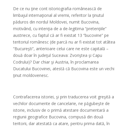
De ce nu ţine cont istoriografia românească de
limbajul internaţional al vremii, referitor la ţinutul
păduros din nordul Moldovei, numit Bucovina,
motivând, cu intenţia de a de-legitima “pretenţiile”
austriece, cu faptul că ar fi existat 13 “bucovine” pe
teritoriul românesc (de parcă nu ar fi existat tot atâtea
“Bucureşti”, anterioare celui care ne este capitală –
două doar în judeţul Suceava: Zvoriştea şi Capu
Codrului)? Dar chiar şi Austria, în proclamarea
Ducatului Bucovinei, atestă că Bucovina este un vechi
ţinut moldovenesc.
*
Contrafacerea istoriei, şi prin traducerea voit greşită a
vechilor documente de cancelarie, ne păgubeşte de
istorie, inclusiv de o primă atestare documentară a
regiunii geografice Bucovina, compusă din două
teritorii, dar atestată ca atare, pentru prima dată, în