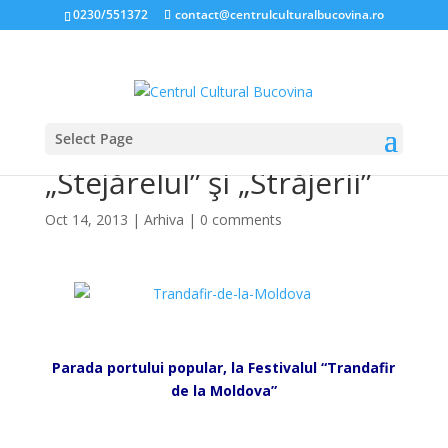
0230/551372
contact@centrulculturalbucovina.ro
Select Page
Triumful Ansamblurilor
„Stejărelul” şi „Străjerii”
Oct 14, 2013
|
Arhiva
|
0 comments
*
Parada portului popular, la Festivalul “Trandafir
de la Moldova”
*