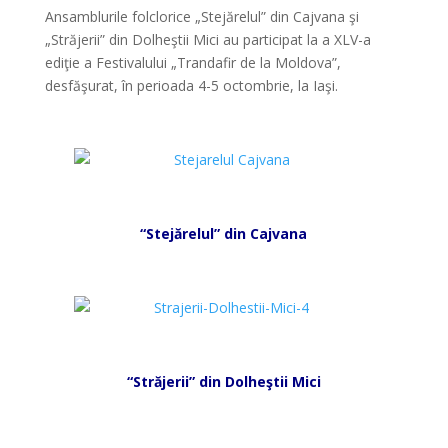
Ansamblurile folclorice „Stejărelul” din Cajvana şi
„Străjerii” din Dolheştii Mici au participat la a XLV-a
ediţie a Festivalului „Trandafir de la Moldova”,
desfăşurat, în perioada 4-5 octombrie, la Iaşi.
*
*
“Stejărelul” din Cajvana
*
*
“Străjerii” din Dolheştii Mici
*