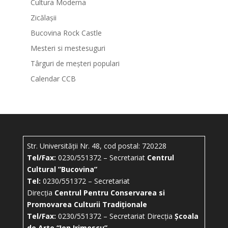
Cultura Moderna
Zicălașii
Bucovina Rock Castle
Mesteri si mestesuguri
Târguri de meșteri populari
Calendar CCB
Str. Universității Nr. 48, cod postal: 720228
Tel/Fax:
0230/551372 – Secretariat
Centrul
Cultural ”Bucovina”
Tel:
0230/551372 – Secretariat
Direcția
Centrul Pentru Conservarea si
Promovarea Culturii Tradiționale
Tel/Fax:
0230/551372 – Secretariat Direcția
Școala
de Arte “Ion Irimescu”