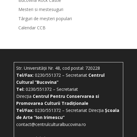
Bucovina Rock Castle
Mesteri si mestesuguri
Târguri de meșteri populari
Calendar CCB
Str. Universității Nr. 48, cod postal: 720228
Tel/Fax:
0230/551372 – Secretariat
Centrul
Cultural ”Bucovina”
Tel:
0230/551372 – Secretariat
Direcția
Centrul Pentru Conservarea si
Promovarea Culturii Tradiționale
Tel/Fax:
0230/551372 – Secretariat Direcția
Școala
de Arte “Ion Irimescu”
contact@centrulculturalbucovina.ro