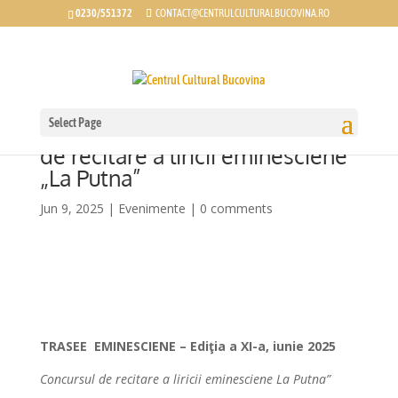
0230/551372
CONTACT@CENTRULCULTURALBUCOVINA.RO
Select Page
Trasee Eminesciene – concursul
de recitare a liricii eminesciene
„La Putna”
Jun 9, 2025
|
Evenimente
|
0 comments
TRASEE EMINESCIENE – Ediţia a XI-a, iunie 2025
Concursul de recitare a liricii eminesciene La Putna”