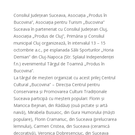
Consiliul Județean Suceava, Asociația „Produs în
Bucovina”, Asociația pentru Turism „Bucovina”
Suceava în
parteneriat cu Consiliul Județean Cluj,
Asociația „Produs de Cluj”, Primăria și Consiliul
municipal Cluj organizează, în intervalul 13 – 15
octombrie a.c., pe esplanada Sălii Sporturilor „Horia
Demian” din Cluj-Napoca (Str. Splaiul Independenței
f.n.) evenimentul Târgul de Toamnă „Produs în
Bucovina”.
La târgul de meșteri organizat cu acest prilej Centrul
Cultural „Bucovina” – Direcția Centrul pentru
Conservarea și Promovarea Culturii Tradiționale
Suceava participă cu meșterii populari: Florin și
Maricica Bejinari, din Rădăuți (ouă pictate și artă
naivă), Mirabela Busuioc, din Gura Humorului (măști
populare), Florin Cramariuc, din Suceava (prelucrarea
lemnului), Carmen Cristea, din Suceava (ceramică
decorativă), Veronica Dobresenciuc, din Suceava