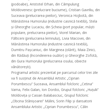
(podoabe), Aristotel Erhan, din Câmpulung
Moldovenesc (prelucrare buciume), Cristian Gavriliu, din
Suceava (prelucrarea pieilor), Veronica Hojbotă, din
Mănăstirea Humorului (industrie casnică textilă), Stela
și Gheorghe Lucaciu, din Șcheia (port popular, măști
populare, prelucrarea pieilor), Viorel Marian, din
Fălticeni (prelucrarea lemnului), Livia Macovei, din
Mănăstirea Humorului (industrie casnică textilă),
Dumitru Pașcaniuc, din Marginea (olărit), Maia Zinici,
din Rădăuți (încondeierea ouălor) și Gheorghe Zofotă,
din Gura Humorului (prelucrarea osului, obiecte
vânătorești).
Programul artistic prezentat pe parcursul celor trei zile
va fi susținut de Ansamblul Artistic „Ciprian
Porumbescu” Suceava, Ansamblul folcloric „Cetina”
Vama, Felix Galan, Ion Dordoi, Grupul folcloric „Huțulii”
Moldovița și Casian Balabasciuc, Grupul folcloric
„Obcina Stânișoarei” Mălini, Sorin Filip și dansatorii
Ansamblului Artistic „Ciprian Porumbescu”, Călin