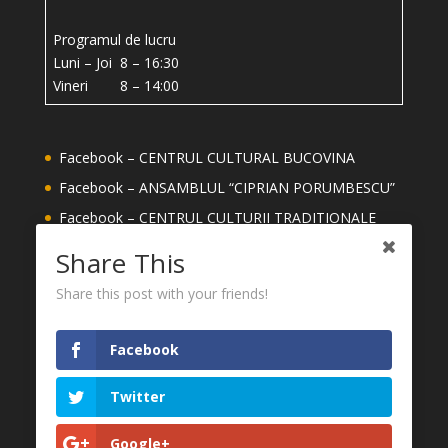
Programul de lucru
Luni – Joi 8 – 16:30
Vineri 8 – 14:00
Facebook – CENTRUL CULTURAL BUCOVINA
Facebook – ANSAMBLUL “CIPRIAN PORUMBESCU”
Facebook – CENTRUL CULTURII TRADITIONALE
Facebook – ȘCOALA DE ARTE ION IRIMESCU
Share This
SUCEAVA
Share this post with your friends!
Facebook – MEȘTERI DIN JUDETUL SUCEAVA
YouTube – CENTRUL CULTURAL BUCOVINA
Facebook
CONSILIUL JUDEȚEAN SUCEAVA
MUZEUL NAȚIONAL AL BUCOVINEI
Twitter
FESTIVALUL INTERNAȚIONAL CIPRIAN
Google+
PORUMBESCU