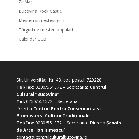
Zicălașii
Bucovina Rock Castle
Mesteri si mestesuguri
Târguri de meșteri populari
Calendar CCB
Str. Universității Nr. 48, cod postal: 720228
Tel/Fax:
0230/551372 – Secretariat
Centrul
Cultural ”Bucovina”
Tel:
0230/551372 – Secretariat
Direcția
Centrul Pentru Conservarea si
Promovarea Culturii Tradiționale
Tel/Fax:
0230/551372 – Secretariat Direcția
Școala
de Arte “Ion Irimescu”
contact@centrulculturalbucovina.ro