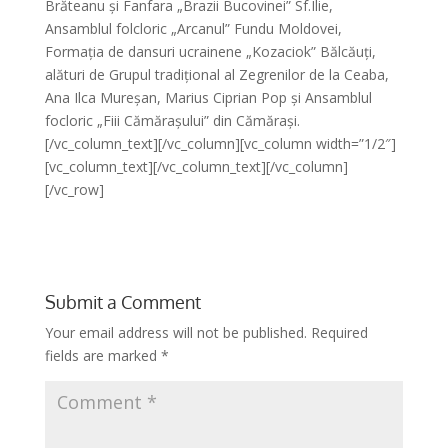
Brăteanu și Fanfara „Brazii Bucovinei” Sf.Ilie,
Ansamblul folcloric „Arcanul” Fundu Moldovei,
Formația de dansuri ucrainene „Kozaciok” Bălcăuți,
alături de Grupul tradițional al Zegrenilor de la Ceaba,
Ana Ilca Mureșan, Marius Ciprian Pop și Ansamblul
focloric „Fiii Cămărașului” din Cămărași.
[/vc_column_text][/vc_column][vc_column width=”1/2″]
[vc_column_text]
[/vc_column_text][/vc_column]
[/vc_row]
Submit a Comment
Your email address will not be published.
Required
fields are marked
*