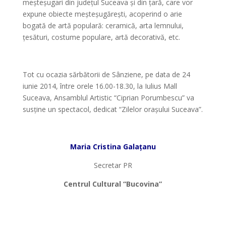
meșteșugari din județul Suceava și din țară, care vor
expune obiecte meșteșugărești, acoperind o arie
bogată de artă populară: ceramică, arta lemnului,
țesături, costume populare, artă decorativă, etc.
*
Tot cu ocazia sărbătorii de Sânziene, pe data de 24
iunie 2014, între orele 16.00-18.30, la Iulius Mall
Suceava, Ansamblul Artistic “Ciprian Porumbescu” va
susține un spectacol, dedicat “Zilelor orașului Suceava”.
*
Maria Cristina Galațanu
Secretar PR
Centrul Cultural “Bucovina”
*