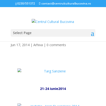
0230/551372
contact@centrulculturalbucovina.ro
Select Page
TÂRGUL DE SÂNZIENE
Jun 17, 2014
|
Arhiva
|
0 comments
*
*
21-24 iunie2014
*