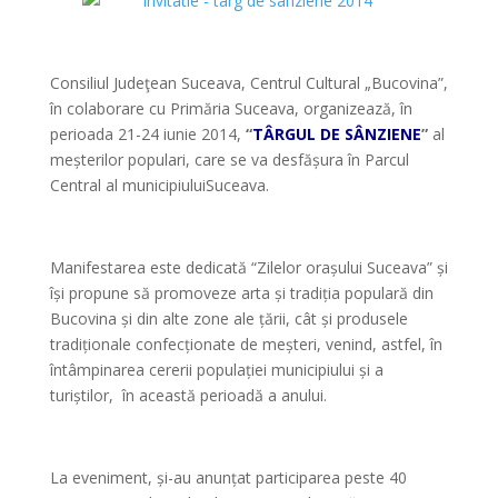
*
Consiliul Judeţean Suceava, Centrul Cultural „Bucovina”,
în colaborare cu Primăria Suceava, organizează, în
perioada 21-24 iunie 2014,
“
TÂRGUL DE SÂNZIENE
”
al
meșterilor populari, care se va desfășura în Parcul
Central al municipiuluiSuceava.
*
Manifestarea este dedicată “Zilelor orașului Suceava” și
își propune să promoveze arta și tradiția populară din
Bucovina și din alte zone ale țării, cât și produsele
tradiționale confecționate de meșteri, venind, astfel, în
întâmpinarea cererii populației municipiului și a
turiștilor, în această perioadă a anului.
*
La eveniment, și-au anunțat participarea peste 40