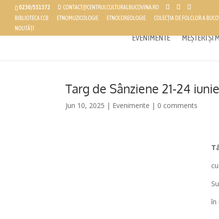
0230/551372
CONTACT@CENTRULCULTURALBUCOVINA.RO
BIBLIOTECA CCB
ETNOMUZICOLOGIE
ETNOCOREOLOGIE
COLECȚIA DE FOLCLOR A BUCO
NOUTĂȚI
EVENIMENTE
MEȘTERI ȘI
Targ de Sânziene 21-24 iuni
Jun 10, 2025
|
Evenimente
|
0 comments
Tâ
cu
Su
în