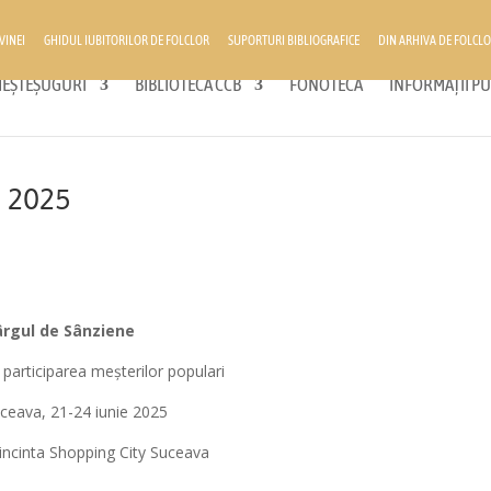
VINEI
GHIDUL IUBITORILOR DE FOLCLOR
SUPORTURI BIBLIOGRAFICE
DIN ARHIVA DE FOLCLO
 MEȘTEȘUGURI
BIBLIOTECA CCB
FONOTECĂ
INFORMAȚII PU
e 2025
rgul de Sânziene
 participarea meșterilor populari
ceava, 21-24 iunie 2025
 incinta Shopping City Suceava