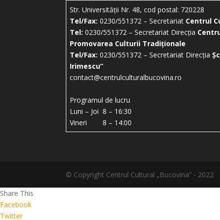
Str. Universității Nr. 48, cod postal: 720228
Tel/Fax:
0230/551372 – Secretariat
Centrul C
Tel:
0230/551372 – Secretariat Direcția
Centru
Promovarea Culturii Tradiționale
Tel/Fax:
0230/551372 – Secretariat Direcția
Șc
Irimescu”
contact@centrulculturalbucovina.ro
Programul de lucru
Luni – Joi 8 – 16:30
Vineri 8 – 14:00
© Copyright Centrul Cultural „Bucovina” - 2022
Share This
Facebook
Twitter