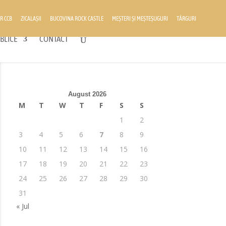
R CCB
ZICALAȘII
BUCOVINA ROCK CASTLE
MEȘTERI ȘI MEȘTEȘUGURI
TÂRGURI
BLICE
CONTACT
August 2026
M
T
W
T
F
S
S
1
2
3
4
5
6
7
8
9
10
11
12
13
14
15
16
17
18
19
20
21
22
23
24
25
26
27
28
29
30
31
« Jul