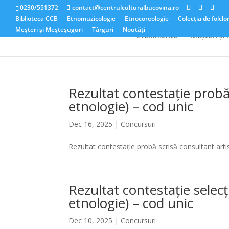
0230/551372
contact@centrulculturalbucovina.ro
Biblioteca CCB
Etnomuzicologie
Etnocoreologie
Colecția de folclo
Meșteri și Meșteșuguri
Târguri
Noutăți
Evenimente
Meșteri și
Rezultat contestație probă
etnologie) – cod unic
Dec 16, 2025
|
Concursuri
Rezultat contestație probă scrisă consultant artis
Rezultat contestație selecț
etnologie) – cod unic
Dec 10, 2025
|
Concursuri