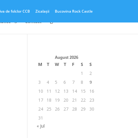
iva de folclor CCB
Zicalașii
Bucovina Rock Castle
ublice
Contact
August 2026
M
T
W
T
F
S
S
1
2
3
4
5
6
7
8
9
10
11
12
13
14
15
16
17
18
19
20
21
22
23
24
25
26
27
28
29
30
31
« Jul