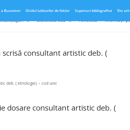
r a Bucovinei
Ghidul iubitorilor de folclor
Suporturi bibliografice
Din arh
 Meșteșuguri
Biblioteca CCB
Fonotecă
Informații p
 scrisă consultant artistic deb. (
tic deb. ( etnologie) – cod unic
ie dosare consultant artistic deb. (