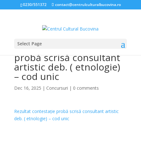
0230/551372
contact@centrulculturalbucovina.ro
Select Page
Rezultat contestație
probă scrisă consultant
artistic deb. ( etnologie)
– cod unic
Dec 16, 2025
|
Concursuri
|
0 comments
Rezultat contestație probă scrisă consultant artistic
deb. ( etnologie) – cod unic