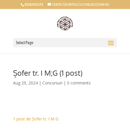
0230/551372
CONTACT@CENTRULCULTURALBUCOVINA.RO
Select Page
Șofer tr. I M;G (1 post)
Aug 29, 2024
|
Concursuri
|
0 comments
1 post de Șofer tr. I M G