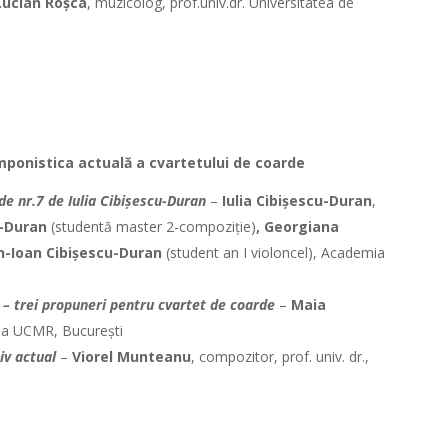
Lucian Roșca
, muzicolog, prof.univ.dr. Universitatea de
componistica actuală a cvartetului de coarde
de nr.7 de Iulia Cibișescu-Duran
–
Iulia Cibișescu-Duran
,
u-Duran
(studentă master 2-compoziție)
, Georgiana
-Ioan Cibișescu-Duran
(student an I violoncel), Academia
 – trei propuneri pentru cvartet de coarde
–
Maia
ă a UCMR, București
iv actual
–
Viorel Munteanu
, compozitor, prof. univ. dr.,