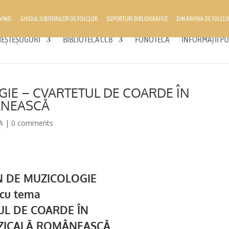
VINEI
GHIDUL IUBITORILOR DE FOLCLOR
SUPORTURI BIBLIOGRAFICE
DIN ARHIVA DE FOLCLO
 MEȘTEȘUGURI
BIBLIOTECA CCB
FONOTECĂ
INFORMAȚII PU
IE – CVARTETUL DE COARDE ÎN
ÂNEASCĂ
A
|
0 comments
N DE MUZICOLOGIE
cu tema
UL DE COARDE ÎN
ZICALĂ ROMÂNEASCĂ