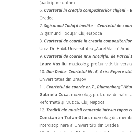
(participare online)
Cvartetul în creația compozitorilor clujeni
–
Oradea
Sigismund Toduță inedite – Cvartetul de coar
„Sigismund Toduță” Cluj-Napoca
Cvartetul de coarde în creația compozitorilo
Univ. Dr. Habil. Universitatea „Aurel Vlaicu” Arad
Cvartetul de coarde nr.6 (Intuiția) de Pascal
Laura Vasiliu
, muzicolog, prof.univ.dr. Univers
Dan Dediu- Cvartetul Nr. 6, Axis: Repere stil
Universitatea din Brașov
Cvartetul de coarde nr.7 „Blumenberg” (Munt
Gabriela Coca
, muzicolog, prof. univ. dr. habil
Reformată și Muzică, Cluj Napoca
Tradiții ale muzicii camerale într-un topos c
Constantin Tufan-Stan
, muzicolog dr., memb
interdisciplinare al Universității din Oradea