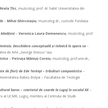
Mirela Țîrc
, muzicolog, prof. dr. habil. Universitatea din
de
–
Mihai Ghircoiașiu
, muzicolog dr., custode Fundația
r bănățeni
–
Veronica Laura Demenescu
, muzicolog, prof.
 Bentoiu. Deschidere conceptuală și tehnică în opera sa
–
itatea de Arte „George Enescu” Iași
istice
–
Petruța Măniuț-Coroiu
, muzicolog, prof.univ.dr.,
e de flori) de Ede Terényi – trăsături componistice
–
. Universitatea Babeș-Bolyai – Facultatea de Teologie
ultural baroc – cvartetul de coarde la Lugoj în secolul XX
–
ru al UCMR, Lugoj, membru al Centrului de Studii