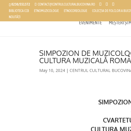
0230/551372
CONTACT@CENTRULCULTURALBUCOVINA.RO
BIBLIOTECA CCB
ETNOMUZICOLOGIE
ETNOCOREOLOGIE
COLECȚIA DE FOLCLOR A BUCO
NOUTĂȚI
EVENIMENTE
MEȘTERI ȘI
SIMPOZION DE MUZICOLOG
CULTURA MUZICALĂ ROM
May 10, 2024
|
CENTRUL CULTURAL BUCOVIN
SIMPOZIO
CVARTET
CULTURA MU