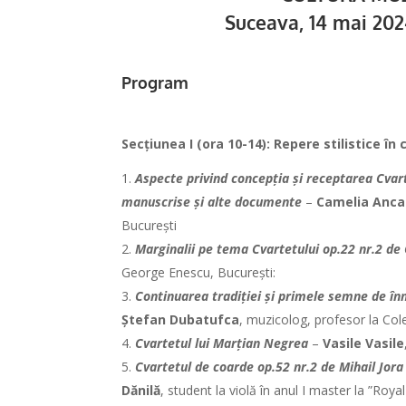
Suceava, 14 mai 202
Program
Secțiunea I (ora 10-14): Repere stilistice î
Aspecte privind concepția și receptarea Cvar
manuscrise și alte documente
–
Camelia Anca
București
Marginalii pe tema Cvartetului op.22 nr.2 d
George Enescu, București:
Continuarea tradiției și primele semne de în
Ștefan Dubatufca
, muzicolog, profesor la Co
Cvartetul lui Marțian Negrea
–
Vasile Vasile
Cvartetul de coarde op.52 nr.2 de Mihail Jor
Dănilă
, student la violă în anul I master la ”Ro