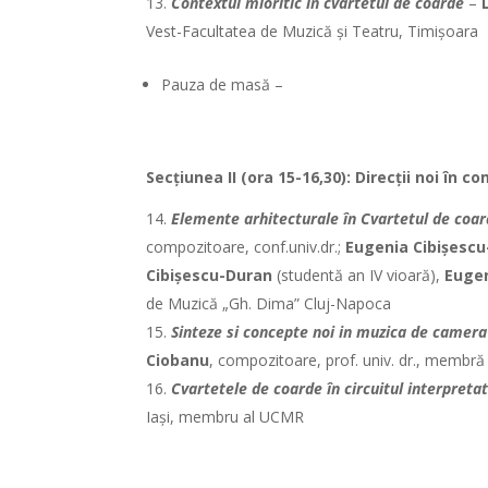
Contextul mioritic în cvartetul de coarde
–
Vest-Facultatea de Muzică și Teatru, Timișoara
Pauza de masă –
Secțiunea II (ora 15-16,30): Direcții noi în 
Elemente arhitecturale în Cvartetul de coar
compozitoare, conf.univ.dr.;
Eugenia Cibișesc
Cibișescu-Duran
(studentă an IV vioară),
Eugen
de Muzică „Gh. Dima” Cluj-Napoca
Sinteze si concepte noi in muzica de camera
Ciobanu
, compozitoare, prof. univ. dr., membr
Cvartetele de coarde în circuitul interpretat
Iași, membru al UCMR