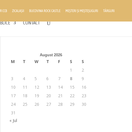
R CCB
ZICALAȘII
BUCOVINA ROCK CASTLE
MEȘTERI ȘI MEȘTEȘUGURI
TÂRGURI
BLICE
CONTACT
August 2026
M
T
W
T
F
S
S
1
2
3
4
5
6
7
8
9
10
11
12
13
14
15
16
17
18
19
20
21
22
23
24
25
26
27
28
29
30
31
« Jul