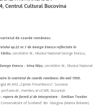
4, Centrul Cultural Bucovina
n cvartetul de coarde românesc.
tetului op.22 nr.1 de George Enescu reflectate în
 Sârbu
, cercetător dr., Muzeul Național George Enescu,
e George Enescu
–
Irina Nițu
, cercetător dr., Muzeul Național
noire în cvartetul de coarde românesc din anii 1950
,
legiul de Artă „Ciprian Porumbescu”, Suceava
, prof.univ.dr., membru al UCMR, București
a
– repere de formă și de interpretare
–
Emilian Teodor
yal Conservatoire of Scotland” din Glasgow (Marea Britanie)