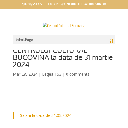
0230/551372
CONTACT@CENTRULCULTURALBUCOVINA.RO
Select Page
SALARII LA NIVELUL
CENTRULUI CULTURAL
BUCOVINA la data de 31 martie
2024
Mar 28, 2024
|
Legea 153
|
0 comments
Salarii la data de 31.03.2024