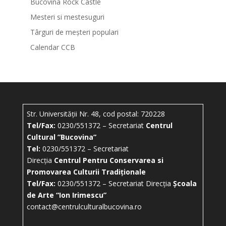
Bucovina Rock Castle
Mesteri si mestesuguri
Târguri de meșteri populari
Calendar CCB
Str. Universității Nr. 48, cod postal: 720228
Tel/Fax:
0230/551372 – Secretariat
Centrul
Cultural ”Bucovina”
Tel:
0230/551372 – Secretariat
Direcția
Centrul Pentru Conservarea si
Promovarea Culturii Tradiționale
Tel/Fax:
0230/551372 – Secretariat Direcția
Școala
de Arte “Ion Irimescu”
contact@centrulculturalbucovina.ro