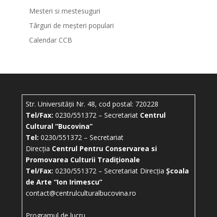
Mesteri si mestesuguri
Târguri de meșteri populari
Calendar CCB
Str. Universității Nr. 48, cod postal: 720228
Tel/Fax:
0230/551372 – Secretariat
Centrul
Cultural ”Bucovina”
Tel:
0230/551372 – Secretariat
Direcția
Centrul Pentru Conservarea si
Promovarea Culturii Tradiționale
Tel/Fax:
0230/551372 – Secretariat Direcția
Școala
de Arte “Ion Irimescu”
contact@centrulculturalbucovina.ro
Programul de lucru