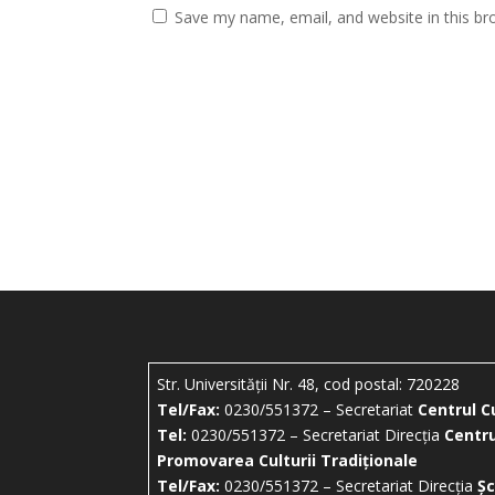
Save my name, email, and website in this br
Str. Universității Nr. 48, cod postal: 720228
Tel/Fax:
0230/551372 – Secretariat
Centrul C
Tel:
0230/551372 – Secretariat Direcția
Centru
Promovarea Culturii Tradiționale
Tel/Fax:
0230/551372 – Secretariat Direcția
Șc