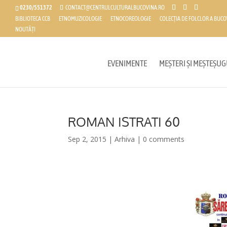
0230/551372
CONTACT@CENTRULCULTURALBUCOVINA.RO
BIBLIOTECA CCB
ETNOMUZICOLOGIE
ETNOCOREOLOGIE
COLECȚIA DE FOLCLOR A BUCO
NOUTĂȚI
EVENIMENTE
MEȘTERI ȘI MEȘTEȘUG
ROMAN ISTRATI 60
Sep 2, 2015
|
Arhiva
|
0 comments