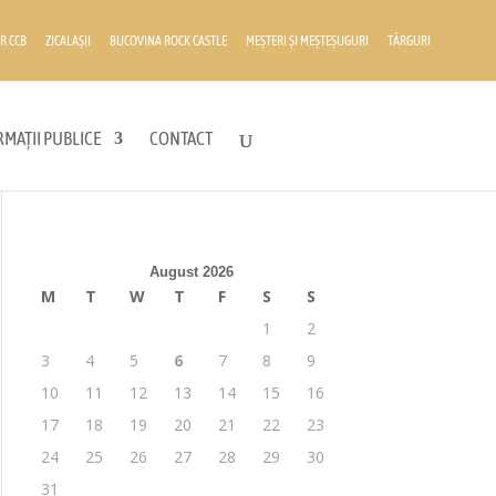
R CCB
ZICALAȘII
BUCOVINA ROCK CASTLE
MEȘTERI ȘI MEȘTEȘUGURI
TÂRGURI
MAȚII PUBLICE
CONTACT
August 2026
M
T
W
T
F
S
S
1
2
3
4
5
6
7
8
9
10
11
12
13
14
15
16
17
18
19
20
21
22
23
24
25
26
27
28
29
30
31