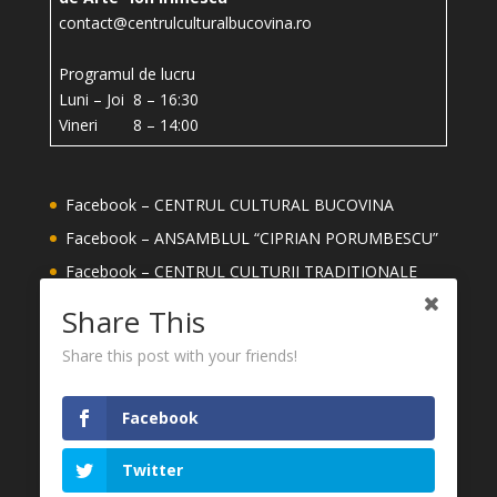
contact@centrulculturalbucovina.ro
Programul de lucru
Luni – Joi 8 – 16:30
Vineri 8 – 14:00
Facebook – CENTRUL CULTURAL BUCOVINA
Facebook – ANSAMBLUL “CIPRIAN PORUMBESCU”
Facebook – CENTRUL CULTURII TRADITIONALE
Facebook – ȘCOALA DE ARTE ION IRIMESCU
Share This
SUCEAVA
Share this post with your friends!
Facebook – MEȘTERI DIN JUDETUL SUCEAVA
YouTube – CENTRUL CULTURAL BUCOVINA
Facebook
CONSILIUL JUDEȚEAN SUCEAVA
MUZEUL NAȚIONAL AL BUCOVINEI
Twitter
FESTIVALUL INTERNAȚIONAL CIPRIAN