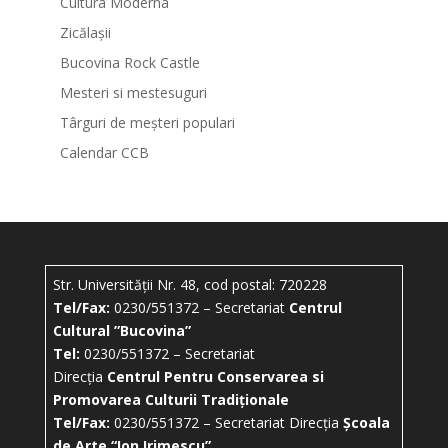
Cultura Moderna
Zicălașii
Bucovina Rock Castle
Mesteri si mestesuguri
Târguri de meșteri populari
Calendar CCB
Str. Universității Nr. 48, cod postal: 720228
Tel/Fax:
0230/551372 – Secretariat
Centrul
Cultural ”Bucovina”
Tel:
0230/551372 – Secretariat
Direcția
Centrul Pentru Conservarea si
Promovarea Culturii Tradiționale
Tel/Fax:
0230/551372 – Secretariat Direcția
Școala
de Arte “Ion Irimescu”