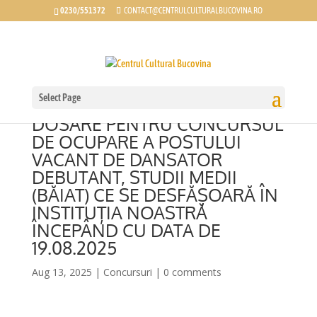
0230/551372
CONTACT@CENTRULCULTURALBUCOVINA.RO
Select Page
REZULTATELE SELECȚIEI DE
DOSARE PENTRU CONCURSUL
DE OCUPARE A POSTULUI
VACANT DE DANSATOR
DEBUTANT, STUDII MEDII
(BĂIAT) CE SE DESFĂȘOARĂ ÎN
INSTITUȚIA NOASTRĂ
ÎNCEPÂND CU DATA DE
19.08.2025
Aug 13, 2025
|
Concursuri
|
0 comments