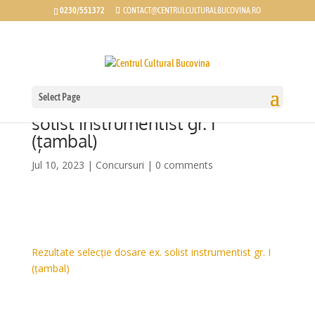
0230/551372
CONTACT@CENTRULCULTURALBUCOVINA.RO
Select Page
Rezultate selecție dosare ex.
solist instrumentist gr. I
(țambal)
Jul 10, 2023
|
Concursuri
|
0 comments
Rezultate selecție dosare ex. solist instrumentist gr. I
(țambal)