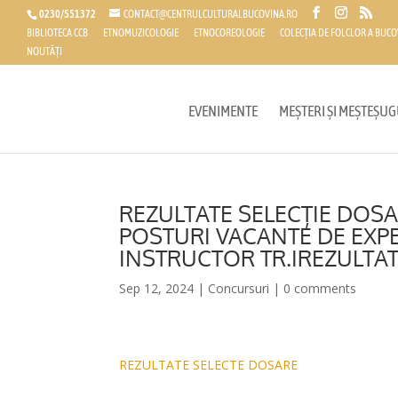
0230/551372
CONTACT@CENTRULCULTURALBUCOVINA.RO
BIBLIOTECA CCB
ETNOMUZICOLOGIE
ETNOCOREOLOGIE
COLECȚIA DE FOLCLOR A BUCO
NOUTĂȚI
EVENIMENTE
MEȘTERI ȘI MEȘTEȘUG
REZULTATE SELECȚIE DOS
POSTURI VACANTE DE EXPERT
INSTRUCTOR TR.IREZULTAT
Sep 12, 2024
|
Concursuri
|
0 comments
REZULTATE SELECTE DOSARE