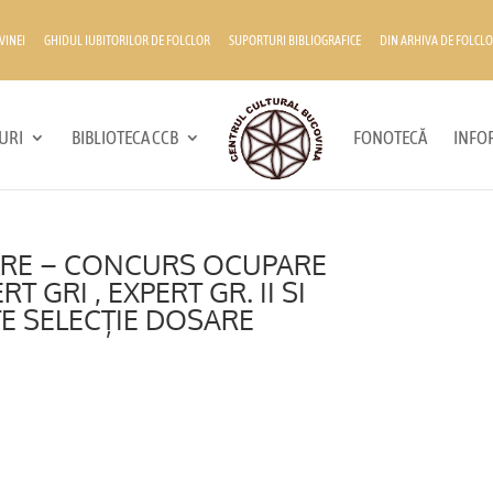
VINEI
GHIDUL IUBITORILOR DE FOLCLOR
SUPORTURI BIBLIOGRAFICE
DIN ARHIVA DE FOLCLO
URI
BIBLIOTECA CCB
FONOTECĂ
INFOR
ARE – CONCURS OCUPARE
 GRI , EXPERT GR. II SI
E SELECȚIE DOSARE