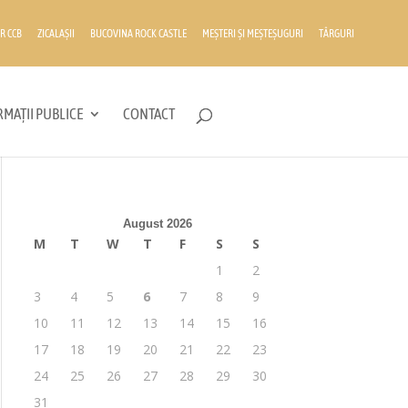
R CCB
ZICALAȘII
BUCOVINA ROCK CASTLE
MEȘTERI ȘI MEȘTEȘUGURI
TÂRGURI
MAȚII PUBLICE
CONTACT
August 2026
M
T
W
T
F
S
S
1
2
3
4
5
6
7
8
9
10
11
12
13
14
15
16
17
18
19
20
21
22
23
24
25
26
27
28
29
30
31