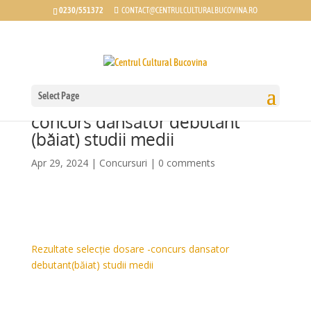
0230/551372
CONTACT@CENTRULCULTURALBUCOVINA.RO
Select Page
Rezultate selecție dosare -
concurs dansator debutant
(băiat) studii medii
Apr 29, 2024
|
Concursuri
|
0 comments
Rezultate selecție dosare -concurs dansator
debutant(băiat) studii medii