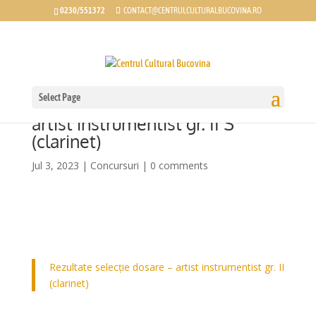
0230/551372
CONTACT@CENTRULCULTURALBUCOVINA.RO
Select Page
Rezultate selecție dosare –
artist instrumentist gr. II S
(clarinet)
Jul 3, 2023
|
Concursuri
|
0 comments
Rezultate selecție dosare – artist instrumentist gr. II
(clarinet)