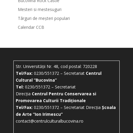
Bucovina Rock Castle
Mesteri si mestesuguri
Târguri de meșteri populari
Calendar CCB
Str. Universității Nr. 48, cod postal: 720228
Tel/Fax:
0230/551372 – Secretariat
Centrul
Cultural ”Bucovina”
Tel:
0230/551372 – Secretariat
Direcția
Centrul Pentru Conservarea si
Promovarea Culturii Tradiționale
Tel/Fax:
0230/551372 – Secretariat Direcția
Școala
de Arte “Ion Irimescu”
contact@centrulculturalbucovina.ro