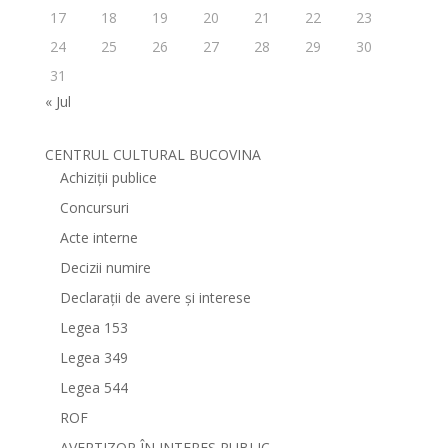
17
18
19
20
21
22
23
24
25
26
27
28
29
30
31
« Jul
CENTRUL CULTURAL BUCOVINA
Achiziții publice
Concursuri
Acte interne
Decizii numire
Declarații de avere și interese
Legea 153
Legea 349
Legea 544
ROF
AVERTIZOR ÎN INTERES PUBLIC