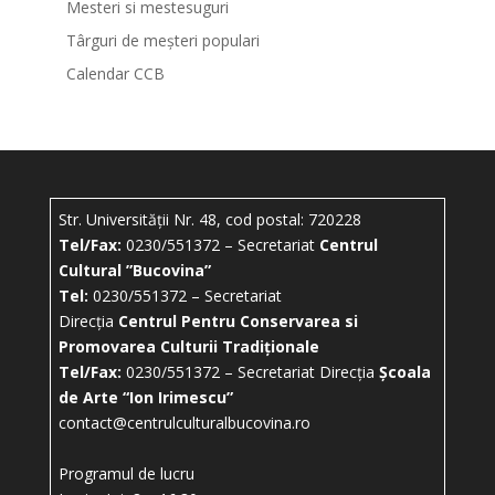
Mesteri si mestesuguri
Târguri de meșteri populari
Calendar CCB
Str. Universității Nr. 48, cod postal: 720228
Tel/Fax:
0230/551372 – Secretariat
Centrul
Cultural ”Bucovina”
Tel:
0230/551372 – Secretariat
Direcția
Centrul Pentru Conservarea si
Promovarea Culturii Tradiționale
Tel/Fax:
0230/551372 – Secretariat Direcția
Școala
de Arte “Ion Irimescu”
contact@centrulculturalbucovina.ro
Programul de lucru