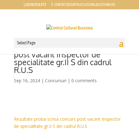
0230/551372
CONTACT@CENTRULCULTURALBUCOVINA.RO
Select Page
Rezultate proba scrisa concurs
post vacant Inspector de
specialitate gr.II S din cadrul
R.U.S
Sep 16, 2024
|
Concursuri
|
0 comments
Rezultate proba scrisa concurs post vacant Inspector
de specialitate gr.II S din cadrul R.U.S