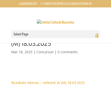
0230/551372
CONTACT@CENTRULCULTURALBUCOVINA.RO
Select Page
Rezultate interviu – referent IA
(M) 18.03.2025
Mar 18, 2025
|
Concursuri
|
0 comments
Rezultate interviu – referent IA (M) 18.03.2025