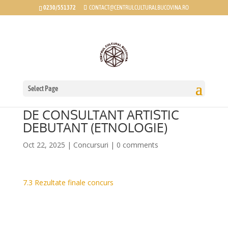
0230/551372
CONTACT@CENTRULCULTURALBUCOVINA.RO
REZULTATE FINALE LA
CONCURSUL PENTRU
Select Page
OCUPAREA POSTULUI VACANT
DE CONSULTANT ARTISTIC
DEBUTANT (ETNOLOGIE)
Oct 22, 2025
|
Concursuri
|
0 comments
7.3 Rezultate finale concurs