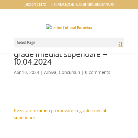
0230/551372
CONTACT@CENTRULCULTURALBUCOVINA.RO
Select Page
Rezultate examen promovare în
grade imediat superioare –
10.04.2024
Apr 10, 2024
|
Arhiva
,
Concursuri
|
0 comments
Rezultate examen promovare în grade imediat
superioare